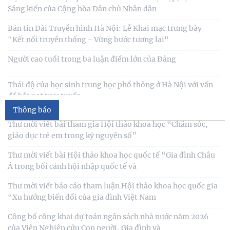
Thái độ của học sinh trung học phổ thông ở Hà Nội với vấn
đề bắt nạt trực tuyến
Thư cảm ơn
Viện Hàn lâm Khoa học xã hội Việt Nam và Học viện Chính
trị và Hành chính quốc gia Lào ký Thỏa
Thư mời viết bài tham gia Hội thảo khoa học “Chăm sóc,
giáo dục trẻ em trong kỷ nguyên số”
Chủ tịch Viện Hàn lâm Khoa học xã hội Việt Nam thăm và
làm việc tại Viện Khoa học Kinh tế và Xã hội
Thư mời viết bài Hội thảo khoa học quốc tế “Gia đình Châu
Á trong bối cảnh hội nhập quốc tế và
Thông báo
Thư mời viết báo cáo tham luận Hội thảo khoa học quốc gia
“Xu hướng biến đổi của gia đình Việt Nam
Công bố công khai dự toán ngân sách nhà nước năm 2026
của Viện Nghiên cứu Con người, Gia đình và
Công khai thông tin nhiệm vụ cấp Cơ sở 2025
Thư mời viết bài hội thảo khoa học thường niên về nghiên
cứu con người “NÂNG CAO CHẤT LƯỢNG CUỘC
Thông báo triệu tập thí sinh đủ điều kiện, tiêu chuẩn, tham