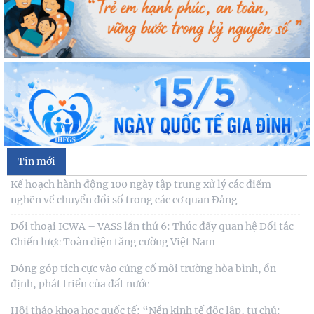
Cán bộ Viện Nghiên cứu Con người, Gia đình và Giới tham dự
Hội nghị tập huấn chuyên môn nghiệp vụ
Kế hoạch hành động 100 ngày tập trung xử lý các điểm
nghẽn về chuyển đổi số trong các cơ quan Đảng
Đối thoại ICWA – VASS lần thứ 6: Thúc đẩy quan hệ Đối tác
Chiến lược Toàn diện tăng cường Việt Nam
Tin mới
Đóng góp tích cực vào củng cố môi trường hòa bình, ổn
định, phát triển của đất nước
Hội thảo khoa học quốc tế: “Nền kinh tế độc lập, tự chủ:
Sáng kiến của Cộng hòa Dân chủ Nhân dân
Bản tin Đài Truyền hình Hà Nội: Lễ Khai mạc trưng bày
"Kết nối truyền thống - Vững bước tương lai"
Người cao tuổi trong ba luận điểm lớn của Đảng