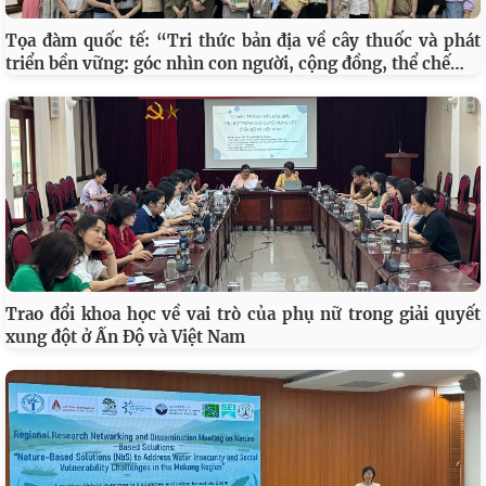
Tọa đàm quốc tế: “Tri thức bản địa về cây thuốc và phát
…
triển bền vững: góc nhìn con người, cộng đồng, thể chế
Trao đổi khoa học về vai trò của phụ nữ trong giải quyết
xung đột ở Ấn Độ và Việt Nam