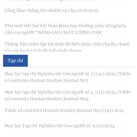
gia sát hạch trình độ hiểu biết chung
Thông báo kết quả kiểm tra điều kiện, tiêu chuẩn, văn
bằng, chứng chỉ đối với thí sinh đăng ký dự
Mục lục tạp chí Nghiên cứu Con người số 6 (135) 2024/Table
of contents Human Studies Journal No6
Thông báo 2773/TB-KHXH về Kết quả kiểm tra điều kiện,
tiêu chuẩn, văn bằng, chứng chỉ đối với thí
Mục lục tạp chí Nghiên cứu Con người số 5 (134) 2024 /Table
of contents Human Studies Journal No5
Tạp chí
Mục lục tạp chí Nghiên cứu Con người số 4 (133) 2024 /Table
of contents Human Studies Journal No4
Table of contents Human Studies Journal No3 (132) 2024
Mục lục Tạp chí Nghiên cứu Con người số 3(132)2024
Table of contents Human Studies Journal No1 (130) 2024
Table of contents Human Studies Journal No2 (131) 2024