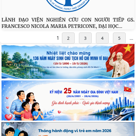
LÃNH ĐẠO VIỆN NGHIÊN CỨU CON NGƯỜI TIẾP GS.
…
FRANCESCO NICOLA MARIA PETRICONE, ĐẠI HỌC
1
2
3
4
5
...