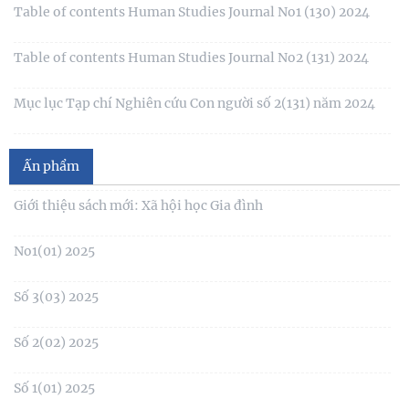
Mục lục Tạp chí Nghiên cứu Con người số 2(131) năm 2024
Mục lục Tạp chí Nghiên cứu Con người số 1(130) năm 2024
Số 1(04) 2026
Table of contents Human Studies Journal No. 5 (128) (2023)
Giới thiệu sách mới: Xã hội học Gia đình
No1(01) 2025
Ấn phẩm
Số 3(03) 2025
Số 2(02) 2025
Số 1(01) 2025
Thể lệ gửi bài đăng
Tạp chí Nghiên cứu Con người, Gia đình và Giới đạt chuẩn
Tạp chí khoa học Việt Nam năm 2026