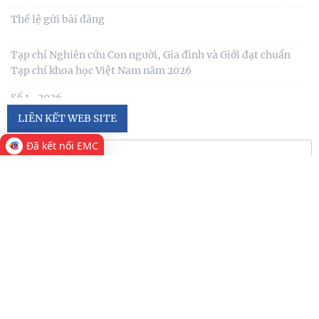
Số 1 -2026
Nội hàm của quyền con người được sống trong môi trường
trong lành, bền vững (Lê Hồng Hạnh
LIÊN KẾT WEB SITE
Đã kết nối EMC
Thống kê truy cập
Đang online:
11
Hôm nay:
1,060
Trong tuần:
10,276
Tất cả:
1,264,383