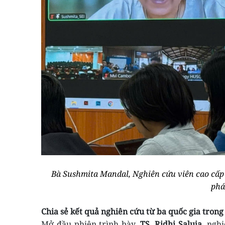
Bà Sushmita Mandal, Nghiên cứu viên cao cấ
phá
Chia sẻ kết quả nghiên cứu từ ba quốc gia tron
Mở đầu phiên trình bày,
TS. Ridhi Saluja
, ngh