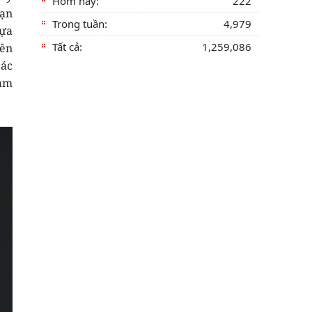
Hôm nay:
222
hạn
Trong tuần:
4,979
dựa
Tất cả:
1,259,086
iên
các
làm