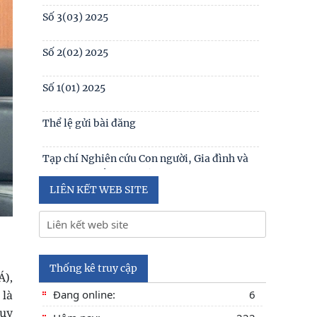
1(130) năm 2024
Số 3(03) 2025
Table of contents Human Studies Journal
No. 5 (128) (2023)
Số 2(02) 2025
Số 1(01) 2025
Thể lệ gửi bài đăng
Tạp chí Nghiên cứu Con người, Gia đình và
Giới đạt chuẩn Tạp chí khoa học Việt Nam
năm 2026
LIÊN KẾT WEB SITE
Số 1 -2026
Nội hàm của quyền con người được sống
trong môi trường trong lành, bền vững (Lê
Thống kê truy cập
Á),
Hồng Hạnh
 là
Đang online:
6
Tuy