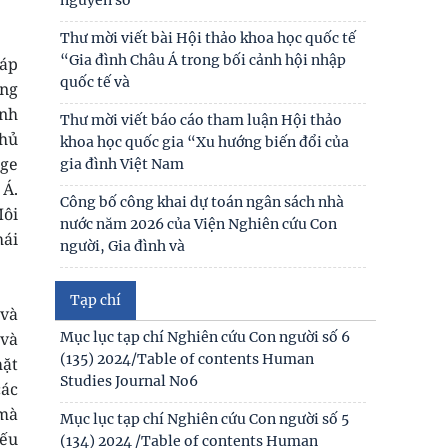
Hội thảo khoa học quốc gia “Danh nhân văn
hóa Lê Quý Đôn - Di sản và giá trị thời đại”
Thư mời viết bài Hội thảo khoa học quốc tế
“Gia đình Châu Á trong bối cảnh hội nhập
háp
Cuộc họp triển khai hoạt động nhiệm vụ
quốc tế và
khoa học và công nghệ cấp tỉnh “Nghiên cứu
ơng
phát huy giá trị
ỉnh
Thư mời viết báo cáo tham luận Hội thảo
chủ
khoa học quốc gia “Xu hướng biến đổi của
Hoàn thiện quy định về những điều đảng
age
gia đình Việt Nam
viên không được làm đáp ứng yêu cầu giai
 Á.
đoạn mới
Công bố công khai dự toán ngân sách nhà
Môi
nước năm 2026 của Viện Nghiên cứu Con
hái
người, Gia đình và
Công khai thông tin nhiệm vụ cấp Cơ sở 2025
Tạp chí
 và
Thư mời viết bài hội thảo khoa học thường
Mục lục tạp chí Nghiên cứu Con người số 6
 và
niên về nghiên cứu con người “NÂNG CAO
(135) 2024/Table of contents Human
mặt
CHẤT LƯỢNG CUỘC
Studies Journal No6
các
 mà
Thông báo triệu tập thí sinh đủ điều kiện,
Mục lục tạp chí Nghiên cứu Con người số 5
yếu
tiêu chuẩn, tham gia sát hạch trình độ hiểu
(134) 2024 /Table of contents Human