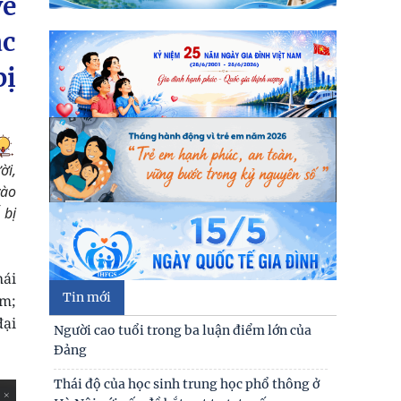
về
ác
bị
ời,
vào
 bị
hái
Tin mới
am;
đại
Người cao tuổi trong ba luận điểm lớn của
Đảng
Thái độ của học sinh trung học phổ thông ở