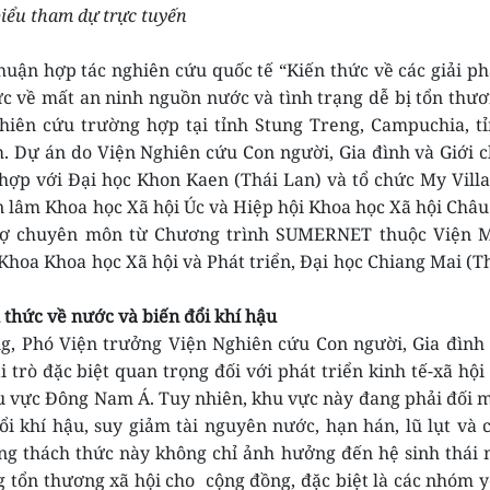
biểu tham dự trực tuyến
uận hợp tác nghiên cứu quốc tế “Kiến thức về các giải p
ức về mất an ninh nguồn nước và tình trạng dễ bị tổn thư
hiên cứu trường hợp tại tỉnh Stung Treng, Campuchia, t
m. Dự án do Viện Nghiên cứu Con người, Gia đình và Giới 
hợp với Đại học Khon Kaen (Thái Lan) và tổ chức My Vill
n lâm Khoa học Xã hội Úc và Hiệp hội Khoa học Xã hội Châu
trợ chuyên môn từ Chương trình SUMERNET thuộc Viện 
Khoa Khoa học Xã hội và Phát triển, Đại học Chiang Mai (T
 thức về nước và biến đổi khí hậu
ng, Phó Viện trưởng Viện Nghiên cứu Con người, Gia đình
rò đặc biệt quan trọng đối với phát triển kinh tế-xã hội
hu vực Đông Nam Á. Tuy nhiên, khu vực này đang phải đối 
i khí hậu, suy giảm tài nguyên nước, hạn hán, lũ lụt và 
ng thách thức này không chỉ ảnh hưởng đến hệ sinh thái
ng tổn thương xã hội cho cộng đồng, đặc biệt là các nhóm 