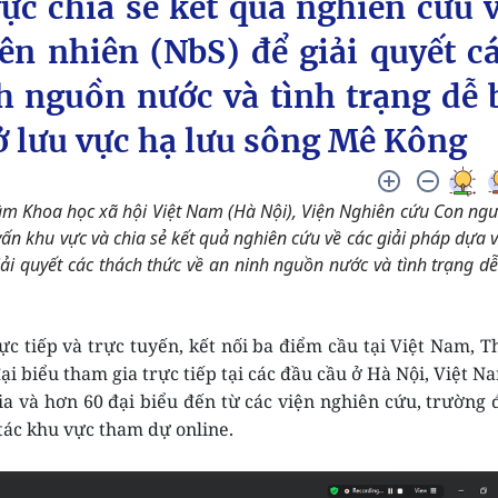
c chia sẻ kết quả nghiên cứu 
ên nhiên (NbS) để giải quyết c
h nguồn nước và tình trạng dễ 
ở lưu vực hạ lưu sông Mê Kông
âm Khoa học xã hội Việt Nam (Hà Nội), Viện Nghiên cứu Con ngư
ấn khu vực và chia sẻ kết quả nghiên cứu về các giải pháp dựa 
ải quyết các thách thức về an ninh nguồn nước và tình trạng dễ
c tiếp và trực tuyến, kết nối ba điểm cầu tại Việt Nam, T
i biểu tham gia trực tiếp tại các đầu cầu ở Hà Nội, Việt N
a và hơn 60 đại biểu đến từ các viện nghiên cứu, trường 
 tác khu vực tham dự online.