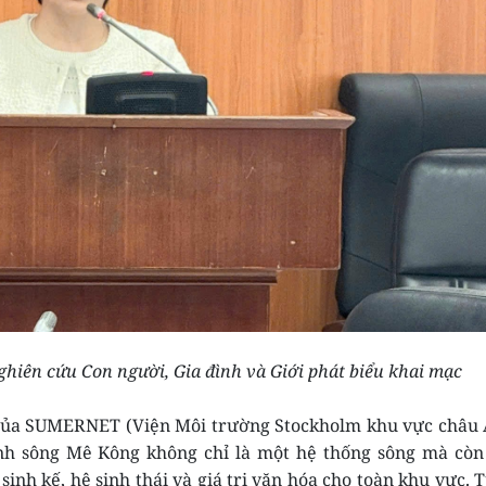
hiên cứu Con người, Gia đình và Giới phát biểu khai mạc
 của SUMERNET (Viện Môi trường Stockholm khu vực châu 
h sông Mê Kông không chỉ là một hệ thống sông mà còn
inh kế, hệ sinh thái và giá trị văn hóa cho toàn khu vực. 