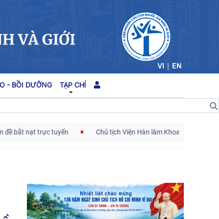
|
VI
EN
O - BỒI DƯỠNG
TẠP CHÍ
t trực tuyến
Chủ tịch Viện Hàn lâm Khoa học xã hội Việt Nam thă