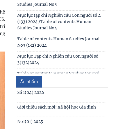
biết chung
Studies Journal No5
 hệ
Thông báo kết quả kiểm tra điều kiện, tiêu
Mục lục tạp chí Nghiên cứu Con người số 4
TS.
chuẩn, văn bằng, chứng chỉ đối với thí sinh
(133) 2024 /Table of contents Human
tri
đăng ký dự
Studies Journal No4
ừng
Thông báo 2773/TB-KHXH về Kết quả kiểm
Table of contents Human Studies Journal
tra điều kiện, tiêu chuẩn, văn bằng, chứng
No3 (132) 2024
chỉ đối với thí
Mục lục Tạp chí Nghiên cứu Con người số
3(132)2024
Table of contents Human Studies Journal
No1 (130) 2024
Ấn phẩm
Table of contents Human Studies Journal
Số 1(04) 2026
No2 (131) 2024
Giới thiệu sách mới: Xã hội học Gia đình
Mục lục Tạp chí Nghiên cứu Con người số
2(131) năm 2024
No1(01) 2025
Mục lục Tạp chí Nghiên cứu Con người số