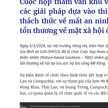
Cuộc họp tham vấn khu vự
các giải pháp dựa vào thi
thách thức về mất an nin
tổn thương về mặt xã hội 
Ngày 5/3/2026, tại Hội trường Hồng Hà, Viện Hàn l
Gia đình và Giới (IHFGS) đã tổ chức Cuộc họp tham v
thiên nhiên (Nature-based Solutions – NbS) nhằm gi
tổn thương xã hội tại lưu vực hạ lưu sông Mê Kông.
Sự kiện được tổ chức theo hình thức kết hợp trự
Lan và Campuchia, với sự tham gia của hơn 90 đạ
Nong Khai, Thái Lan; và Stung Treng, Campuchi
học, cơ quan quản lý, tổ chức quốc tế và các đối