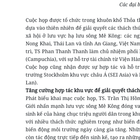
Các đại 
Cuộc họp được tổ chức trong khuôn khổ Thỏa th
dựa vào thiên nhiên để giải quyết các thách th
xã hội ở lưu vực hạ lưu sông Mê Kông: các ng
Nong Khai, Thái Lan và tỉnh An Giang, Việt Na
trì, TS
Phan Thanh Thanh làm chủ nhiệm
phối 
(
Campuchia), với sự hỗ trợ
tài chính từ Viện Hà
Cuộc họp cũng nhận được sự hợp tác và hỗ 
trường Stockholm khu vực châu Á (SEI Asia) và 
Lan).
Tăng cường hợp tác khu vực để giải quyết thách
Phát biểu khai mạc cuộc họp, TS. Trần Thị Hồ
Giới nhấn mạnh lưu vực sông Mê Kông đóng vai t
sinh kế của hàng chục triệu người dân trong k
với nhiều thách thức nghiêm trọng như biến đổ
biến động môi trường ngày càng gia tăng. Nhữ
còn tác động trực tiếp đến sinh kế, tạo ra nhữ