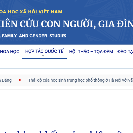
HỢP TÁC QUỐC TẾ
KHOA HỌC
HỘI THẢO – TỌA ĐÀM
ĐÀO TẠ
Thái độ của học sinh trung học phổ thông ở Hà Nội với vấn đề bắt nạ