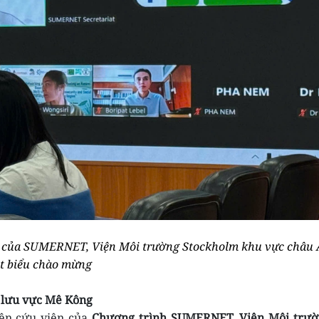
p của SUMERNET, Viện Môi trường Stockholm khu vực châu 
t biểu chào mừng
g lưu vực Mê Kông
iên cứu viên của
Chương trình SUMERNET, Viện Môi trư