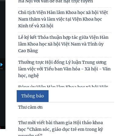
Hà Nội với vấn đề bắt nạt trực tuyến
Chủ tịch Viện Hàn lâm Khoa học xã hội Việt
Nam thăm và làm việc tại Viện Khoa học
Kinh tế và Xã hội
Lễ ký kết Thỏa thuận hợp tác giữa Viện Hàn
lâm Khoa học xã hội Việt Nam và Tỉnh ủy
Cao Bằng
Thường trực Hội đồng Lý luận Trung ương
làm việc với Tiểu ban Văn hóa - Xã hội - Văn
học, nghệ
Đảng ủy Viện Hàn lâm Khoa học xã hội Việt
Nam tổ chức Hội nghị Tập huấn nghiệp vụ
Thông báo
công tác kiểm
Thư cảm ơn
Lễ ký kết Thỏa thuận hợp tác giữa Viện Hàn
lâm Khoa học xã hội Việt Nam và Tỉnh ủy
Thư mời viết bài tham gia Hội thảo khoa
Cao Bằng
học “Chăm sóc, giáo dục trẻ em trong kỷ
nguyên số”