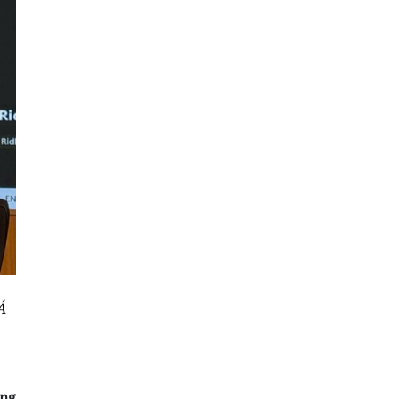
Á
ờng