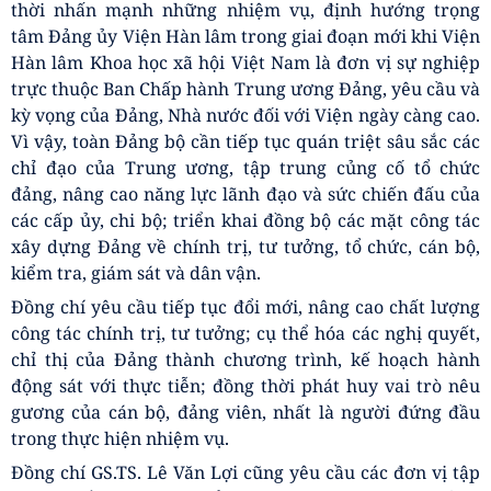
Toàn cảnh Hội nghị
Bên cạnh đó, đồng chí đề nghị Đảng ủy Viện Hàn lâm
tiếp tục rà soát, kịp thời điều chỉnh, bổ sung các quy
chế, cơ chế làm việc theo hướng công khai, minh bạch,
dân chủ và phù hợp với yêu cầu thực tiễn; tăng cường
kỷ luật, kỷ cương trong tổ chức thực hiện nhiệm vụ, đẩy
mạnh công tác kiểm tra, giám sát và thực hiện nghiêm
các nhiệm vụ được Trung ương giao. Cùng với đó, cần
tiếp tục quan tâm công tác xây dựng Đảng, chăm lo đời
sống vật chất, tinh thần của đội ngũ cán bộ, viên chức và