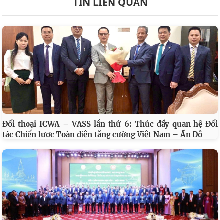
Sau Hội nghị, các Cấp ủy đơn vị cần khẩn trương xây
dựng kế hoạch triển khai cụ thể, xác định rõ tiến độ,
trách nhiệm và kết quả thực hiện cũng như cần tập
trung khắc phục những tồn tại mà Ủy ban Kiểm tra
Trung ương đã chỉ ra.
Với tinh thần đoàn kết, trách nhiệm và quyết tâm cao,
Đảng bộ sẽ tạo được những chuyển biến mạnh mẽ trong
thời gian tới, hoàn thành thắng lợi các nhiệm vụ chính
trị được giao, góp phần xây dựng Viện Hàn lâm Khoa
học xã hội Việt Nam ngày càng phát triển, xứng đáng
với vị thế là đơn vị sự nghiệp trực thuộc Ban Chấp hành
Trung ương Đảng. Qua đó góp phần xây dựng Đảng bộ
Viện Hàn lâm thực sự trở thành trung tâm quốc gia
hàng đầu về nghiên cứu khoa học xã hội và nhân văn, tư
vấn chiến lược, tổng kết thực tiễn, phát triển lý luận;
đóng góp ngày càng thiết thực, hiệu quả vào sự nghiệp
xây dựng và bảo vệ Tổ quốc trong kỷ nguyên phát triển
mới.