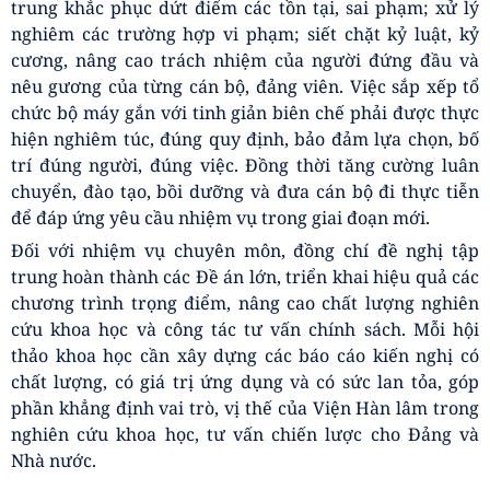
các nhà khoa học; có giải pháp phát huy hiệu quả các
nguồn lực, tăng cường nguồn thu, tạo điều kiện thuận
lợi để đội ngũ cán bộ yên tâm công tác và cống hiến.
Tin tưởng vào sự lãnh đạo của Ban Chấp hành, Ban
Thường vụ Đảng ủy Viện Hàn lâm, đồng chí bày tỏ kỳ
vọng Đảng bộ Viện Hàn lâm sẽ tiếp tục phát huy những
kết quả đã đạt được, hoàn thành xuất sắc các nhiệm vụ
về công tác xây dựng Đảng và thực hiện nhiệm vụ chính
trị trong 6 tháng cuối năm, góp phần hoàn thành thắng
lợi các mục tiêu, nhiệm vụ chính trị năm 2026.
Phát huy vai trò hạt nhân lãnh đạo, xây dựng Viện Hàn
lâm trở thành trung tâm quốc gia hàng đầu về khoa học
xã hội và nhân văn
Phát biểu bế mạc tại Hội nghị, GS.TS. Lê Văn Lợi trân
trọng cảm ơn ý kiến phát biểu chỉ đạo của đồng chí Đỗ
Việt Hà, Phó Bí thư các cơ quan Đảng Trung ương, đồng
thời nhấn mạnh những nhiệm vụ, định hướng trọng
tâm Đảng ủy Viện Hàn lâm trong giai đoạn mới khi Viện