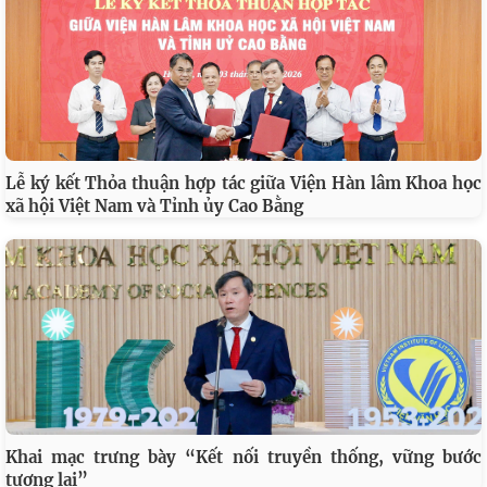
Hội thảo khoa học quốc tế: “Nền kinh tế độc lập, tự chủ:
…
Sáng kiến của Cộng hòa Dân chủ Nhân dân Lào và bài học
Bản tin Đài Truyền hình Hà Nội: Lễ Khai mạc trưng bày
"Kết nối truyền thống - Vững bước tương lai"