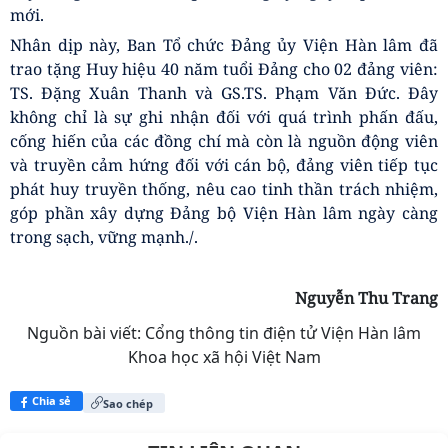
cương, nâng cao trách nhiệm của người đứng đầu và
nêu gương của từng cán bộ, đảng viên. Việc sắp xếp tổ
chức bộ máy gắn với tinh giản biên chế phải được thực
hiện nghiêm túc, đúng quy định, bảo đảm lựa chọn, bố
trí đúng người, đúng việc. Đồng thời tăng cường luân
chuyển, đào tạo, bồi dưỡng và đưa cán bộ đi thực tiễn
để đáp ứng yêu cầu nhiệm vụ trong giai đoạn mới.
Đối với nhiệm vụ chuyên môn, đồng chí đề nghị tập
trung hoàn thành các Đề án lớn, triển khai hiệu quả các
chương trình trọng điểm, nâng cao chất lượng nghiên
cứu khoa học và công tác tư vấn chính sách. Mỗi hội
thảo khoa học cần xây dựng các báo cáo kiến nghị có
chất lượng, có giá trị ứng dụng và có sức lan tỏa, góp
phần khẳng định vai trò, vị thế của Viện Hàn lâm trong
nghiên cứu khoa học, tư vấn chiến lược cho Đảng và
Nhà nước.
Các đại biểu tham dự chụp ảnh lưu niệm tại Hội nghị