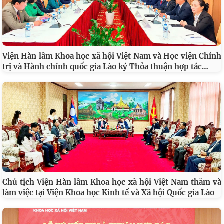
Đối thoại ICWA – VASS lần thứ 6: Thúc đẩy quan hệ Đối
tác Chiến lược Toàn diện tăng cường Việt Nam – Ấn Độ