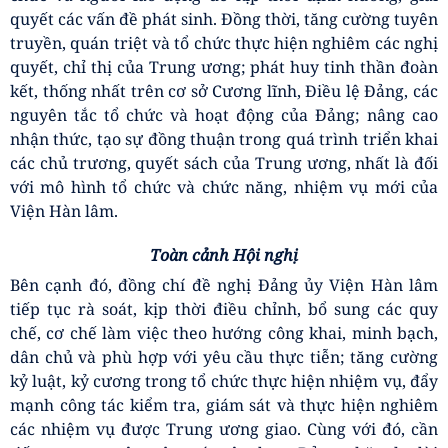
Đề cập nhiệm vụ của Hội nghị, các đại biểu phát biểu ý
kiến với tinh thần trách nhiệm cao, tập trung nghiên
cứu, thảo luận sâu các giải pháp nâng cao chất lượng
nghiên cứu khoa học và tư vấn chính sách; hoàn thiện
mô hình tổ chức, phát triển đội ngũ cán bộ, đẩy mạnh
chuyển đổi số, nâng cao chất lượng công tác xây dựng
Đảng, thực hiện nghiêm các kết luận của Trung ương và
chuẩn bị tốt các nhiệm vụ chính trị của năm 2027.
Phát biểu chỉ đạo tại Hội nghị, đồng chí Đỗ Việt Hà ghi
nhận và đánh giá cao tinh thần trách nhiệm, ý thức xây
dựng Đảng của Đảng ủy và các Cấp ủy trực thuộc Viện
Hàn lâm; biểu dương sự nỗ lực cùng những kết quả
Đảng bộ Viện Hàn lâm đã đạt được trong 6 tháng đầu
năm 2026, đặc biệt là việc tập trung lãnh đạo, chỉ đạo
hoàn thành các nhiệm vụ chính trị, chủ động tháo gỡ
khó khăn, giải quyết dứt điểm nhiều tồn đọng kéo dài,
qua đó tạo chuyển biến tích cực trong hoạt động của
toàn Đảng bộ.