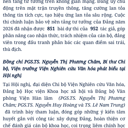
nền tảng tư tưởng trên không gian mạng. Đảng ủy chủ
động trên mặt trận truyền thông, tăng cường lan tỏa
thông tin tích cực, tạo hiệu ứng lan tỏa sâu rộng. Cuộc
thi chính luận bảo vệ nền tảng tư tưởng của Đảng năm
2026 đã nhận được
851
bài dự thi của
952
tác giả, góp
phần nâng cao nhận thức, trách nhiệm của cán bộ, đảng
viên trong đấu tranh phản bác các quan điểm sai trái,
thù địch.
Đồng chí PGS.TS. Nguyễn Thị Phương Châm, Bí thư Chi
bộ, Viện trưởng Viện Nghiên cứu Văn hóa phát biểu tại
Hội nghị
Tại Hội nghị, đại diện Chi bộ Viện Nghiên cứu Văn hóa,
Đảng bộ Học viện Khoa học xã hội và Đảng bộ Văn
phòng Viện Hàn lâm
(PGS.TS. Nguyễn Thị Phương
Châm; PGS.TS. Nguyễn Huy Hoàng và TS. Lê Nam Trung)
đã trình bày tham luận, đóng góp những ý kiến tâm
huyết gắn với công tác xây dựng Đảng, hoàn thiện cơ
chế đánh giá cán bộ khoa học, coi trọng liêm chính học