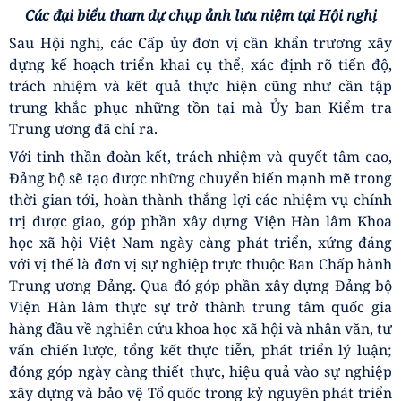
Hàn lâm Khoa học xã hội Việt Nam là đơn vị sự nghiệp
trực thuộc Ban Chấp hành Trung ương Đảng, yêu cầu và
kỳ vọng của Đảng, Nhà nước đối với Viện ngày càng cao.
Vì vậy, toàn Đảng bộ cần tiếp tục quán triệt sâu sắc các
chỉ đạo của Trung ương, tập trung củng cố tổ chức
đảng, nâng cao năng lực lãnh đạo và sức chiến đấu của
các cấp ủy, chi bộ; triển khai đồng bộ các mặt công tác
xây dựng Đảng về chính trị, tư tưởng, tổ chức, cán bộ,
kiểm tra, giám sát và dân vận.
Đồng chí yêu cầu tiếp tục đổi mới, nâng cao chất lượng
công tác chính trị, tư tưởng; cụ thể hóa các nghị quyết,
chỉ thị của Đảng thành chương trình, kế hoạch hành
động sát với thực tiễn; đồng thời phát huy vai trò nêu
gương của cán bộ, đảng viên, nhất là người đứng đầu
trong thực hiện nhiệm vụ.
Đồng chí GS.TS. Lê Văn Lợi cũng yêu cầu các đơn vị tập
trung khắc phục dứt điểm các tồn tại, sai phạm; xử lý
nghiêm các trường hợp vi phạm; siết chặt kỷ luật, kỷ