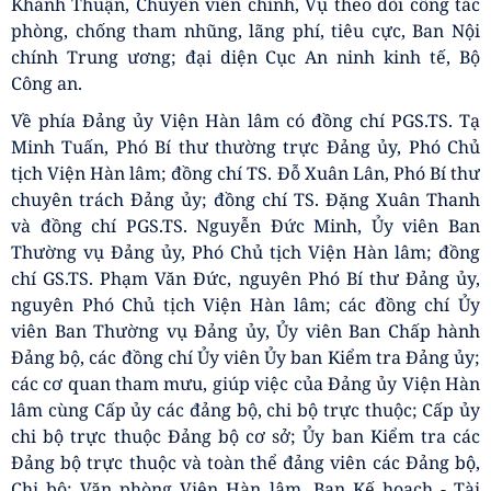
Khánh Thuận, Chuyên viên chính, Vụ theo dõi công tác
phòng, chống tham nhũng, lãng phí, tiêu cực, Ban Nội
chính Trung ương; đại diện Cục An ninh kinh tế, Bộ
Công an.
Về phía Đảng ủy Viện Hàn lâm có đồng chí PGS.TS. Tạ
Minh Tuấn, Phó Bí thư thường trực Đảng ủy, Phó Chủ
tịch Viện Hàn lâm; đồng chí TS. Đỗ Xuân Lân, Phó Bí thư
chuyên trách Đảng ủy; đồng chí TS. Đặng Xuân Thanh
và đồng chí PGS.TS. Nguyễn Đức Minh, Ủy viên Ban
Thường vụ Đảng ủy, Phó Chủ tịch Viện Hàn lâm; đồng
chí GS.TS. Phạm Văn Đức, nguyên Phó Bí thư Đảng ủy,
nguyên Phó Chủ tịch Viện Hàn lâm; các đồng chí Ủy
viên Ban Thường vụ Đảng ủy, Ủy viên Ban Chấp hành
Đảng bộ, các đồng chí Ủy viên Ủy ban Kiểm tra Đảng ủy;
các cơ quan tham mưu, giúp việc của Đảng ủy Viện Hàn
lâm cùng Cấp ủy các đảng bộ, chi bộ trực thuộc; Cấp ủy
chi bộ trực thuộc Đảng bộ cơ sở; Ủy ban Kiểm tra các
Đảng bộ trực thuộc và toàn thể đảng viên các Đảng bộ,
Chi bộ: Văn phòng Viện Hàn lâm, Ban Kế hoạch - Tài