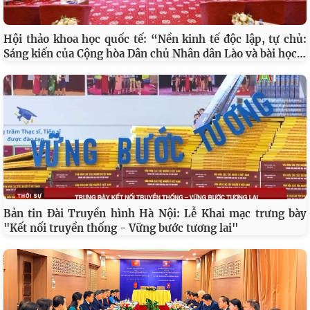
Nhân dịp này, Ban Tổ chức Đảng ủy Viện Hàn lâm đã
trao tặng Huy hiệu 40 năm tuổi Đảng cho 02 đảng viên:
TS. Đặng Xuân Thanh và GS.TS. Phạm Văn Đức. Đây
không chỉ là sự ghi nhận đối với quá trình phấn đấu,
cống hiến của các đồng chí mà còn là nguồn động viên
và truyền cảm hứng đối với cán bộ, đảng viên tiếp tục
phát huy truyền thống, nêu cao tinh thần trách nhiệm,
góp phần xây dựng Đảng bộ Viện Hàn lâm ngày càng
trong sạch, vững mạnh./.
Nguyễn Thu Trang
Nguồn bài viết:
Cổng thông tin điện tử Viện Hàn lâm
Khoa học xã hội Việt Nam
Chia sẻ
Sao chép
TIN LIÊN QUAN