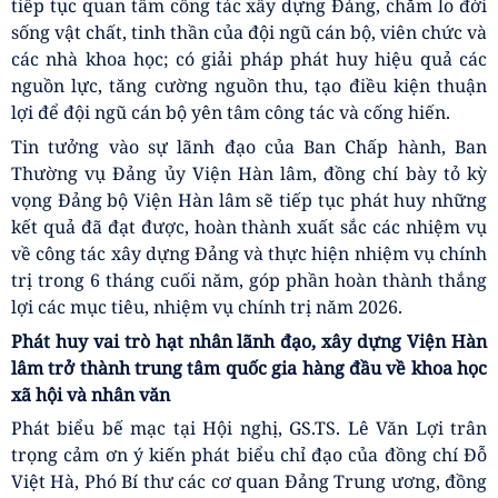
Đồng chí nhấn mạnh, trong thời gian tới, Đảng ủy Viện
Hàn lâm cần tiếp tục quan tâm, thực hiện hiệu quả công
tác chính trị, tư tưởng; chủ động nắm bắt tình hình tư
tưởng, tâm tư, nguyện vọng của cán bộ, đảng viên, viên
chức và người lao động để kịp thời định hướng, giải
quyết các vấn đề phát sinh. Đồng thời, tăng cường tuyên
truyền, quán triệt và tổ chức thực hiện nghiêm các nghị
quyết, chỉ thị của Trung ương; phát huy tinh thần đoàn
kết, thống nhất trên cơ sở Cương lĩnh, Điều lệ Đảng, các
nguyên tắc tổ chức và hoạt động của Đảng; nâng cao
nhận thức, tạo sự đồng thuận trong quá trình triển khai
các chủ trương, quyết sách của Trung ương, nhất là đối
với mô hình tổ chức và chức năng, nhiệm vụ mới của
Viện Hàn lâm.