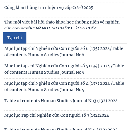
Thông báo triệu tập thí sinh đủ điều kiện, tiêu chuẩn, tham
gia sát hạch trình độ hiểu biết chung
Thông báo kết quả kiểm tra điều kiện, tiêu chuẩn, văn
Mục lục tạp chí Nghiên cứu Con người số 6 (135) 2024/Table
bằng, chứng chỉ đối với thí sinh đăng ký dự
of contents Human Studies Journal No6
Thông báo 2773/TB-KHXH về Kết quả kiểm tra điều kiện,
Mục lục tạp chí Nghiên cứu Con người số 5 (134) 2024 /Table
tiêu chuẩn, văn bằng, chứng chỉ đối với thí
of contents Human Studies Journal No5
Tạp chí
Mục lục tạp chí Nghiên cứu Con người số 4 (133) 2024 /Table
of contents Human Studies Journal No4
Table of contents Human Studies Journal No3 (132) 2024
Mục lục Tạp chí Nghiên cứu Con người số 3(132)2024
Table of contents Human Studies Journal No1 (130) 2024
Table of contents Human Studies Journal No2 (131) 2024