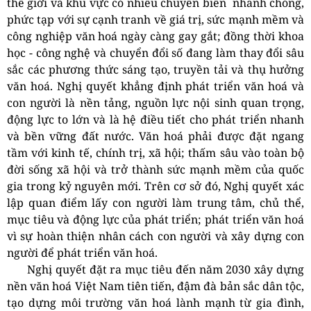
thế giới và khu vực có nhiều chuyển biến nhanh chóng,
phức tạp với sự cạnh tranh về giá trị, sức mạnh mềm và
công nghiệp văn hoá ngày càng gay gắt; đồng thời khoa
học - công nghệ và chuyển đổi số đang làm thay đổi sâu
sắc các phương thức sáng tạo, truyền tải và thụ hưởng
văn hoá. Nghị quyết khẳng định phát triển văn hoá và
con người là nền tảng, nguồn lực nội sinh quan trọng,
động lực to lớn và là hệ điều tiết cho phát triển nhanh
và bền vững đất nước. Văn hoá phải được đặt ngang
tầm với kinh tế, chính trị, xã hội; thấm sâu vào toàn bộ
đời sống xã hội và trở thành sức mạnh mềm của quốc
gia trong kỷ nguyên mới. Trên cơ sở đó, Nghị quyết xác
lập quan điểm lấy con người làm trung tâm, chủ thể,
mục tiêu và động lực của phát triển; phát triển văn hoá
vì sự hoàn thiện nhân cách con người và xây dựng con
người để phát triển văn hoá.
Nghị quyết đặt ra mục tiêu đến năm 2030 xây dựng
nền văn hoá Việt Nam tiên tiến, đậm đà bản sắc dân tộc,
tạo dựng môi trường văn hoá lành mạnh từ gia đình,