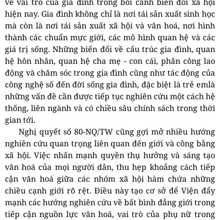
về vai trò của gia đình trong bối cảnh biến đổi xã hội
hiện nay. Gia đình không chỉ là nơi tái sản xuất sinh học
mà còn là nơi tái sản xuất xã hội và văn hoá, nơi hình
thành các chuẩn mực giới, các mô hình quan hệ và các
giá trị sống. Những biến đổi về cấu trúc gia đình, quan
hệ hôn nhân, quan hệ cha mẹ - con cái, phân công lao
động và chăm sóc trong gia đình cũng như tác động của
công nghệ số đến đời sống gia đình, đặc biệt là trẻ emlà
những vấn đề cần được tiếp tục nghiên cứu một cách hệ
thống, liên ngành và có chiều sâu chính sách trong thời
gian tới.
Nghị quyết số 80-NQ/TW cũng gợi mở nhiều hướng
nghiên cứu quan trọng liên quan đến giới và công bằng
xã hội. Việc nhấn mạnh quyền thụ hưởng và sáng tạo
văn hoá của mọi người dân, thu hẹp khoảng cách tiếp
cận văn hoá giữa các nhóm xã hội hàm chứa những
chiều cạnh giới rõ rệt. Điều này tạo cơ sở để Viện đẩy
mạnh các hướng nghiên cứu về bất bình đẳng giới trong
tiếp cận nguồn lực văn hoá, vai trò của phụ nữ trong