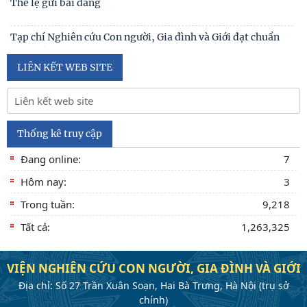
Tạp chí khoa học Việt Nam năm 2026
Số 1 -2026
Nội hàm của quyền con người được sống trong môi trường
trong lành, bền vững (Lê Hồng Hạnh
LIÊN KẾT WEB SITE
Thống kê truy cập
Đang online:
7
Hôm nay:
3
Trong tuần:
9,218
Tất cả:
1,263,325