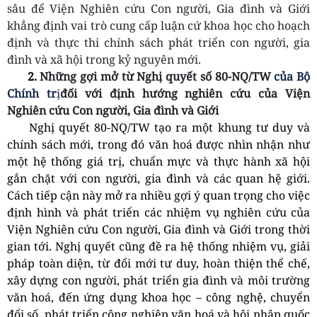
sâu để Viện Nghiên cứu Con người, Gia đình và Giới
khẳng định vai trò cung cấp luận cứ khoa học cho hoạch
định và thực thi chính sách phát triển con người, gia
đình và xã hội trong kỷ nguyên mới.
2.
Những gợi mở từ Nghị quyết
số
80-NQ/TW
của Bộ
Chính tr
ị
đối với định hướng nghiên cứu của Viện
Nghiên cứu Con người, Gia đình và Giới
Nghị quyết 80-NQ/TW tạo ra một khung tư duy và
chính sách mới, trong đó văn hoá được nhìn nhận như
một hệ thống giá trị, chuẩn mực và thực hành xã hội
gắn chặt với con người, gia đình và các quan hệ giới.
Cách tiếp cận này mở ra nhiều gợi ý quan trọng cho việc
định hình và phát triển các nhiệm vụ nghiên cứu của
Viện Nghiên cứu Con người, Gia đình và Giới trong thời
gian tới. Nghị quyết cũng đề ra hệ thống nhiệm vụ, giải
pháp toàn diện, từ đổi mới tư duy, hoàn thiện thể chế,
xây dựng con người, phát triển gia đình và môi trường
văn hoá, đến ứng dụng khoa học – công nghệ, chuyển
đổi số, phát triển công nghiệp văn hoá và hội nhập quốc