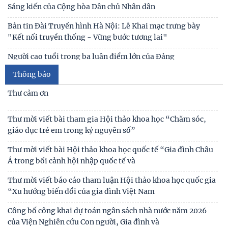
Thái độ của học sinh trung học phổ thông ở Hà Nội với vấn
đề bắt nạt trực tuyến
Thư cảm ơn
Viện Hàn lâm Khoa học xã hội Việt Nam và Học viện Chính
trị và Hành chính quốc gia Lào ký Thỏa
Thư mời viết bài tham gia Hội thảo khoa học “Chăm sóc,
giáo dục trẻ em trong kỷ nguyên số”
Chủ tịch Viện Hàn lâm Khoa học xã hội Việt Nam thăm và
làm việc tại Viện Khoa học Kinh tế và Xã hội
Thư mời viết bài Hội thảo khoa học quốc tế “Gia đình Châu
Á trong bối cảnh hội nhập quốc tế và
Thông báo
Thư mời viết báo cáo tham luận Hội thảo khoa học quốc gia
“Xu hướng biến đổi của gia đình Việt Nam
Công bố công khai dự toán ngân sách nhà nước năm 2026
của Viện Nghiên cứu Con người, Gia đình và
Công khai thông tin nhiệm vụ cấp Cơ sở 2025
Thư mời viết bài hội thảo khoa học thường niên về nghiên
cứu con người “NÂNG CAO CHẤT LƯỢNG CUỘC