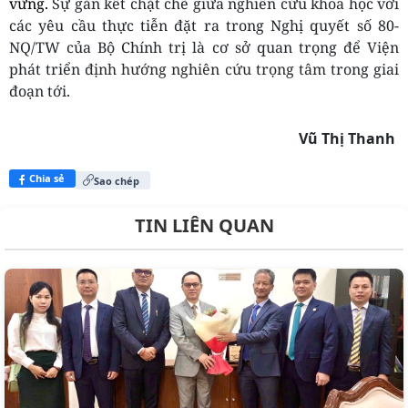
vững.
S
ự gắn kết chặt chẽ giữa nghiên cứu khoa học với
các yêu cầu thực tiễn đặt ra trong Nghị quyết số 80-
NQ/TW của Bộ Chính trị là cơ sở quan trọng để Viện
phát triển
định hướng nghiên cứu trọng tâm t
rong giai
đoạn tới.
Vũ Thị Thanh ​
Chia sẻ
Sao chép
TIN LIÊN QUAN