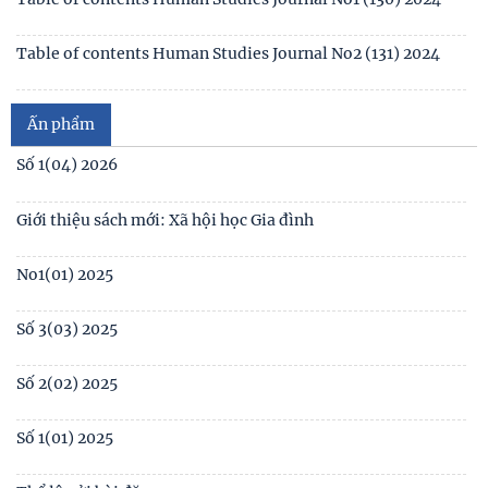
Mục lục Tạp chí Nghiên cứu Con người số 2(131) năm 2024
Mục lục Tạp chí Nghiên cứu Con người số 1(130) năm 2024
Số 1(04) 2026
Table of contents Human Studies Journal No. 5 (128) (2023)
Giới thiệu sách mới: Xã hội học Gia đình
No1(01) 2025
Ấn phẩm
Số 3(03) 2025
Số 2(02) 2025
Số 1(01) 2025
Thể lệ gửi bài đăng
Tạp chí Nghiên cứu Con người, Gia đình và Giới đạt chuẩn