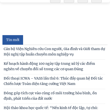
Cán bộ Viện Nghiên cứu Con người, Gia đình và Giới tham dự
Hội nghị tập huấn chuyên môn nghiệp vụ
Kế hoạch hành động 100 ngày tập trung xử lý các điểm
nghẽn về chuyển đổi số trong các cơ quan Đảng
Đối thoại ICWA – VASS lần thứ 6: Thúc đẩy quan hệ Đối tác
Chiến lược Toàn diện tăng cường Việt Nam
Tin mới
Đóng góp tích cực vào củng cố môi trường hòa bình, ổn
định, phát triển của đất nước
Hội thảo khoa học quốc tế: “Nền kinh tế độc lập, tự chủ:
Sáng kiến của Cộng hòa Dân chủ Nhân dân
Bản tin Đài Truyền hình Hà Nội: Lễ Khai mạc trưng bày
"Kết nối truyền thống - Vững bước tương lai"
Người cao tuổi trong ba luận điểm lớn của Đảng