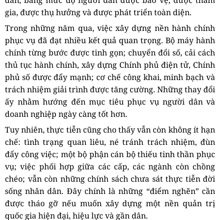
dân, bằng mức độ người dân được bảo vệ, được tham
gia, được thụ hưởng và được phát triển toàn diện.
Trong những năm qua, việc xây dựng nền hành chính
phục vụ đã đạt nhiều kết quả quan trọng. Bộ máy hành
chính từng bước được tinh gọn; chuyển đổi số, cải cách
thủ tục hành chính, xây dựng Chính phủ điện tử, Chính
phủ số được đẩy mạnh; cơ chế công khai, minh bạch và
trách nhiệm giải trình được tăng cường. Những thay đổi
ấy nhằm hướng đến mục tiêu phục vụ người dân và
doanh nghiệp ngày càng tốt hơn.
Tuy nhiên, thực tiễn cũng cho thấy vẫn còn không ít hạn
chế: tình trạng quan liêu, né tránh trách nhiệm, đùn
đẩy công việc; một bộ phận cán bộ thiếu tinh thần phục
vụ; việc phối hợp giữa các cấp, các ngành còn chồng
chéo; vẫn còn những chính sách chưa sát thực tiễn đời
sống nhân dân. Đây chính là những “điểm nghẽn” cần
được tháo gỡ nếu muốn xây dựng một nền quản trị
quốc gia hiện đại, hiệu lực và gần dân.