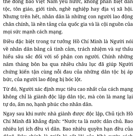
thể đồng bào Việt Nam yêu nước, không phân biệt dân
tộc, tôn giáo, giới tính, nghề nghiệp hay địa vị xã hội.
Nhưng trên hết, nhân dân là những con người lao động
chân chính, là nền tảng của quốc gia và là cội nguồn của
mọi sức mạnh cách mạng.
Điều đặc biệt trong tư tưởng Hồ Chí Minh là Người nói
về nhân dân bằng cả tình cảm, trách nhiệm và sự thấu
hiểu sâu sắc đối với số phận con người. Chính những
năm tháng bôn ba qua nhiều châu lục đã giúp Người
chứng kiến tận cùng nỗi đau của những dân tộc bị áp
bức, của người lao động bị bóc lột.
Từ đó, Người xác định mục tiêu cao nhất của cách mạng
không chỉ là giành độc lập dân tộc, mà còn là mang lại
tự do, ấm no, hạnh phúc cho nhân dân.
Ngay sau khi nước nhà giành được độc lập, Chủ tịch Hồ
Chí Minh đã khẳng định: “Nước ta là nước dân chủ. Bao
nhiêu lợi ích đều vì dân. Bao nhiêu quyền hạn đều của