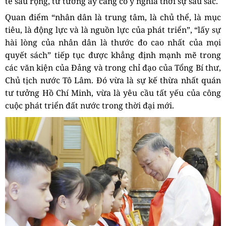
tế sâu rộng, tư tưởng ấy càng có ý nghĩa thời sự sâu sắc.
Quan điểm “nhân dân là trung tâm, là chủ thể, là mục
tiêu, là động lực và là nguồn lực của phát triển”, “lấy sự
hài lòng của nhân dân là thước đo cao nhất của mọi
quyết sách” tiếp tục được khẳng định mạnh mẽ trong
các văn kiện của Đảng và trong chỉ đạo của Tổng Bí thư,
Chủ tịch nước Tô Lâm. Đó vừa là sự kế thừa nhất quán
tư tưởng Hồ Chí Minh, vừa là yêu cầu tất yếu của công
cuộc phát triển đất nước trong thời đại mới.