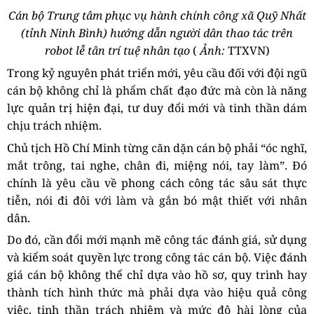
Cán bộ Trung tâm phục vụ hành chính công xã Quỹ Nhất
(tỉnh Ninh Bình) hướng dẫn người dân thao tác trên
robot lễ tân trí tuệ nhân tạo
(
Ảnh:
TTXVN)
Trong kỷ nguyên phát triển mới, yêu cầu đối với đội ngũ
cán bộ không chỉ là phẩm chất đạo đức mà còn là năng
lực quản trị hiện đại, tư duy đổi mới và tinh thần dám
chịu trách nhiệm.
Chủ tịch Hồ Chí Minh từng căn dặn cán bộ phải “óc nghĩ,
mắt trông, tai nghe, chân đi, miệng nói, tay làm”. Đó
chính là yêu cầu về phong cách công tác sâu sát thực
tiễn, nói đi đôi với làm và gắn bó mật thiết với nhân
dân.
Do đó, cần đổi mới mạnh mẽ công tác đánh giá, sử dụng
và kiểm soát quyền lực trong công tác cán bộ. Việc đánh
giá cán bộ không thể chỉ dựa vào hồ sơ, quy trình hay
thành tích hình thức mà phải dựa vào hiệu quả công
việc, tinh thần trách nhiệm và mức độ hài lòng của