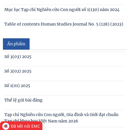
Table of contents Human Studies Journal No2 (131) 2024
Mục lục Tạp chí Nghiên cứu Con người số 2(131) năm 2024
Mục lục Tạp chí Nghiên cứu Con người số 1(130) năm 2024
Số 1(04) 2026
Table of contents Human Studies Journal No. 5 (128) (2023)
Giới thiệu sách mới: Xã hội học Gia đình
No1(01) 2025
Ấn phẩm
Số 3(03) 2025
Số 2(02) 2025
Số 1(01) 2025
Thể lệ gửi bài đăng
Đã kết nối EMC