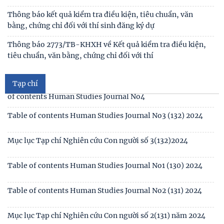
cứu con người “NÂNG CAO CHẤT LƯỢNG CUỘC
Thông báo triệu tập thí sinh đủ điều kiện, tiêu chuẩn, tham
gia sát hạch trình độ hiểu biết chung
Thông báo kết quả kiểm tra điều kiện, tiêu chuẩn, văn
bằng, chứng chỉ đối với thí sinh đăng ký dự
Mục lục tạp chí Nghiên cứu Con người số 6 (135) 2024/Table
of contents Human Studies Journal No6
Thông báo 2773/TB-KHXH về Kết quả kiểm tra điều kiện,
tiêu chuẩn, văn bằng, chứng chỉ đối với thí
Mục lục tạp chí Nghiên cứu Con người số 5 (134) 2024 /Table
of contents Human Studies Journal No5
Tạp chí
Mục lục tạp chí Nghiên cứu Con người số 4 (133) 2024 /Table
of contents Human Studies Journal No4
Table of contents Human Studies Journal No3 (132) 2024
Mục lục Tạp chí Nghiên cứu Con người số 3(132)2024
Table of contents Human Studies Journal No1 (130) 2024