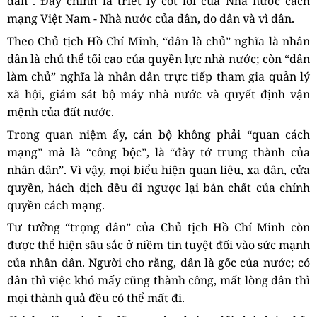
dân”. Đây chính là triết lý cốt lõi của Nhà nước cách
mạng Việt Nam - Nhà nước của dân, do dân và vì dân.
Theo Chủ tịch Hồ Chí Minh, “dân là chủ” nghĩa là nhân
dân là chủ thể tối cao của quyền lực nhà nước; còn “dân
làm chủ” nghĩa là nhân dân trực tiếp tham gia quản lý
xã hội, giám sát bộ máy nhà nước và quyết định vận
mệnh của đất nước.
Trong quan niệm ấy, cán bộ không phải “quan cách
mạng” mà là “công bộc”, là “đày tớ trung thành của
nhân dân”. Vì vậy, mọi biểu hiện quan liêu, xa dân, cửa
quyền, hách dịch đều đi ngược lại bản chất của chính
quyền cách mạng.
Tư tưởng “trọng dân” của Chủ tịch Hồ Chí Minh còn
được thể hiện sâu sắc ở niềm tin tuyệt đối vào sức mạnh
của nhân dân. Người cho rằng, dân là gốc của nước; có
dân thì việc khó mấy cũng thành công, mất lòng dân thì
mọi thành quả đều có thể mất đi.