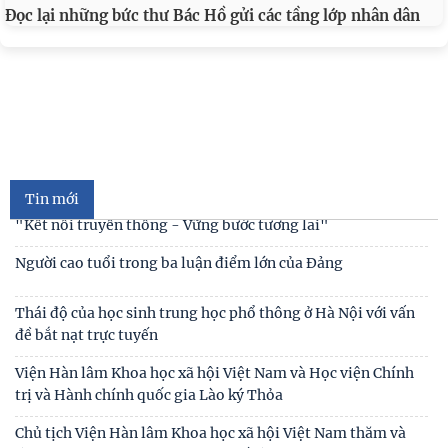
Đọc lại những bức thư Bác Hồ gửi các tầng lớp nhân dân
Đối thoại ICWA – VASS lần thứ 6: Thúc đẩy quan hệ Đối tác
Chiến lược Toàn diện tăng cường Việt Nam
Đóng góp tích cực vào củng cố môi trường hòa bình, ổn
định, phát triển của đất nước
Hội thảo khoa học quốc tế: “Nền kinh tế độc lập, tự chủ:
Sáng kiến của Cộng hòa Dân chủ Nhân dân
Tin mới
Bản tin Đài Truyền hình Hà Nội: Lễ Khai mạc trưng bày
"Kết nối truyền thống - Vững bước tương lai"
Người cao tuổi trong ba luận điểm lớn của Đảng
Thái độ của học sinh trung học phổ thông ở Hà Nội với vấn
đề bắt nạt trực tuyến