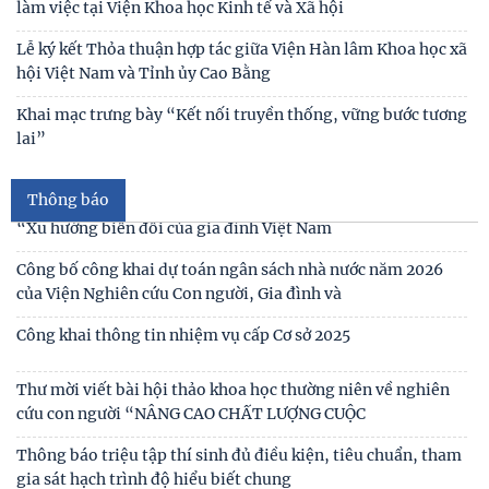
Viện Hàn lâm Khoa học xã hội Việt Nam và Học viện Chính
trị và Hành chính quốc gia Lào ký Thỏa
Chủ tịch Viện Hàn lâm Khoa học xã hội Việt Nam thăm và
làm việc tại Viện Khoa học Kinh tế và Xã hội
Thư cảm ơn
Lễ ký kết Thỏa thuận hợp tác giữa Viện Hàn lâm Khoa học xã
hội Việt Nam và Tỉnh ủy Cao Bằng
Thư mời viết bài tham gia Hội thảo khoa học “Chăm sóc,
giáo dục trẻ em trong kỷ nguyên số”
Khai mạc trưng bày “Kết nối truyền thống, vững bước tương
lai”
Thư mời viết bài Hội thảo khoa học quốc tế “Gia đình Châu
Á trong bối cảnh hội nhập quốc tế và
Thông báo
Thư mời viết báo cáo tham luận Hội thảo khoa học quốc gia
“Xu hướng biến đổi của gia đình Việt Nam
Công bố công khai dự toán ngân sách nhà nước năm 2026
của Viện Nghiên cứu Con người, Gia đình và
Công khai thông tin nhiệm vụ cấp Cơ sở 2025
Thư mời viết bài hội thảo khoa học thường niên về nghiên