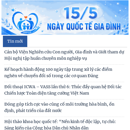
Hội nghị tập huấn chuyên môn nghiệp vụ
Kế hoạch hành động 100 ngày tập trung xử lý các điểm
nghẽn về chuyển đổi số trong các cơ quan Đảng
Đối thoại ICWA – VASS lần thứ 6: Thúc đẩy quan hệ Đối tác
Chiến lược Toàn diện tăng cường Việt Nam
Tin mới
Đóng góp tích cực vào củng cố môi trường hòa bình, ổn
định, phát triển của đất nước
Hội thảo khoa học quốc tế: “Nền kinh tế độc lập, tự chủ:
Sáng kiến của Cộng hòa Dân chủ Nhân dân
Bản tin Đài Truyền hình Hà Nội: Lễ Khai mạc trưng bày
"Kết nối truyền thống - Vững bước tương lai"
Người cao tuổi trong ba luận điểm lớn của Đảng
Thái độ của học sinh trung học phổ thông ở Hà Nội với vấn
đề bắt nạt trực tuyến
Thư cảm ơn