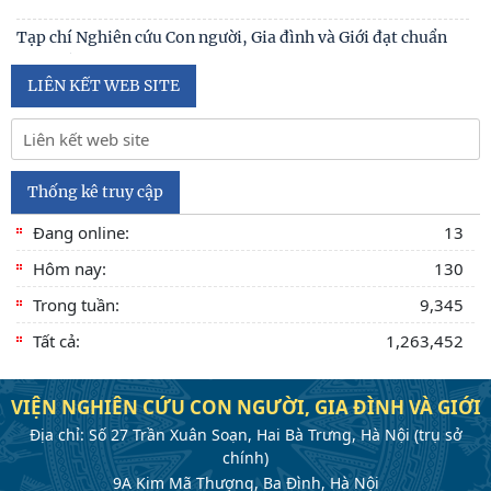
Nội hàm của quyền con người được sống trong môi trường
trong lành, bền vững (Lê Hồng Hạnh
LIÊN KẾT WEB SITE
Thống kê truy cập
Đang online:
13
Hôm nay:
130
Trong tuần:
9,345
Tất cả:
1,263,452
VIỆN NGHIÊN CỨU CON NGƯỜI, GIA ĐÌNH VÀ GIỚI
Địa chỉ: Số 27 Trần Xuân Soạn, Hai Bà Trưng, Hà Nội (trụ sở
chính)
9A Kim Mã Thượng, Ba Đình, Hà Nội