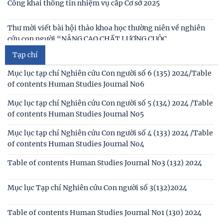
of contents Human Studies Journal No6
bằng, chứng chỉ đối với thí sinh đăng ký dự
Mục lục tạp chí Nghiên cứu Con người số 5 (134) 2024 /Table
Thông báo 2773/TB-KHXH về Kết quả kiểm tra điều kiện,
of contents Human Studies Journal No5
tiêu chuẩn, văn bằng, chứng chỉ đối với thí
Tạp chí
Mục lục tạp chí Nghiên cứu Con người số 4 (133) 2024 /Table
of contents Human Studies Journal No4
Table of contents Human Studies Journal No3 (132) 2024
Mục lục Tạp chí Nghiên cứu Con người số 3(132)2024
Table of contents Human Studies Journal No1 (130) 2024
Table of contents Human Studies Journal No2 (131) 2024
Mục lục Tạp chí Nghiên cứu Con người số 2(131) năm 2024
Mục lục Tạp chí Nghiên cứu Con người số 1(130) năm 2024
Số 1(04) 2026