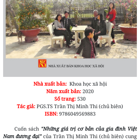
Nhà xuất bản:
Khoa học xã hội
Năm xuất bản:
2020
Số trang:
530
Tác giả:
PGS.TS Trần Thị Minh Thi (chủ biên)
ISBN:
9786049569883
Cuốn sách
"Những giá trị cơ bản của gia đình Việt
Nam đương đại"
của Trần Thị Minh Thi (chủ biên) cung