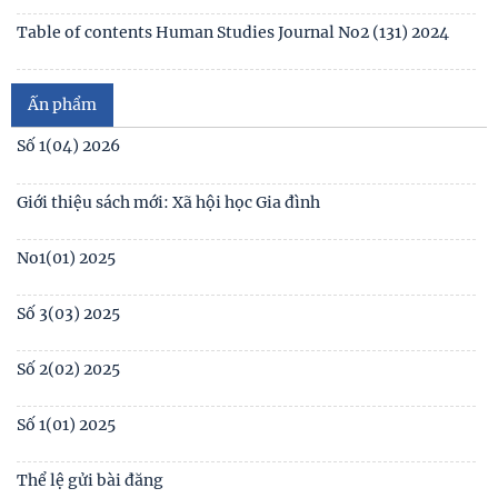
Table of contents Human Studies Journal No. 5 (128) (2023)
Giới thiệu sách mới: Xã hội học Gia đình
No1(01) 2025
Ấn phẩm
Số 3(03) 2025
Số 2(02) 2025
Số 1(01) 2025
Thể lệ gửi bài đăng
Tạp chí Nghiên cứu Con người, Gia đình và Giới đạt chuẩn
Tạp chí khoa học Việt Nam năm 2026
Số 1 -2026