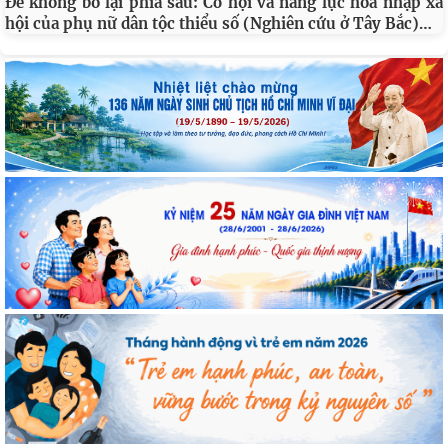
Để không bỏ lại phía sau: Cơ hội và năng lực hòa nhập xã
…
hội của phụ nữ dân tộc thiểu số (Nghiên cứu ở Tây Bắc)
Cán bộ Viện Nghiên cứu Con người, Gia đình và Giới tham dự