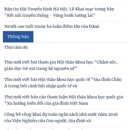
Viện Hàn lâm Khoa học xã hội Việt Nam và Học viện Chính
trị và Hành chính quốc gia Lào ký Thỏa
Thư mời viết bài tham gia Hội thảo khoa học “Chăm sóc,
giáo dục trẻ em trong kỷ nguyên số”
Chủ tịch Viện Hàn lâm Khoa học xã hội Việt Nam thăm và
làm việc tại Viện Khoa học Kinh tế và Xã hội
Thư mời viết bài Hội thảo khoa học quốc tế “Gia đình Châu
Á trong bối cảnh hội nhập quốc tế và
Thông báo
Thư mời viết báo cáo tham luận Hội thảo khoa học quốc gia
“Xu hướng biến đổi của gia đình Việt Nam
Công bố công khai dự toán ngân sách nhà nước năm 2026
của Viện Nghiên cứu Con người, Gia đình và
Công khai thông tin nhiệm vụ cấp Cơ sở 2025
Thư mời viết bài hội thảo khoa học thường niên về nghiên
cứu con người “NÂNG CAO CHẤT LƯỢNG CUỘC
Thông báo triệu tập thí sinh đủ điều kiện, tiêu chuẩn, tham
gia sát hạch trình độ hiểu biết chung
Mục lục tạp chí Nghiên cứu Con người số 6 (135) 2024/Table
Thông báo kết quả kiểm tra điều kiện, tiêu chuẩn, văn