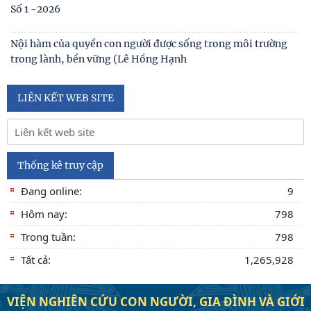
Số 1 -2026
Nội hàm của quyền con người được sống trong môi trường
trong lành, bền vững (Lê Hồng Hạnh
LIÊN KẾT WEB SITE
Thống kê truy cập
Đang online:
9
Hôm nay:
798
Trong tuần:
798
Tất cả:
1,265,928
VIỆN NGHIÊN CỨU CON NGƯỜI, GIA ĐÌNH VÀ GIỚI