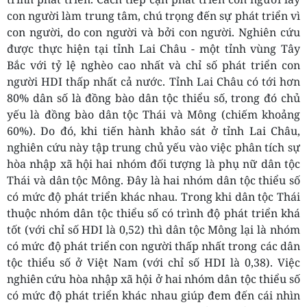
con người làm trung tâm, chú trọng đến sự phát triển vì
con người, do con người và bởi con người. Nghiên cứu
được thực hiện tại tỉnh Lai Châu - một tỉnh vùng Tây
Bắc với tỷ lệ nghèo cao nhất và chỉ số phát triển con
người HDI thấp nhất cả nước. Tỉnh Lai Châu có tới hơn
80% dân số là đồng bào dân tộc thiểu số, trong đó chủ
yếu là đồng bào dân tộc Thái và Mông (chiếm khoảng
60%). Do đó, khi tiến hành khảo sát ở tỉnh Lai Châu,
nghiên cứu này tập trung chủ yếu vào việc phân tích sự
hòa nhập xã hội hai nhóm đối tượng là phụ nữ dân tộc
Thái và dân tộc Mông. Đây là hai nhóm dân tộc thiểu số
có mức độ phát triển khác nhau. Trong khi dân tộc Thái
thuộc nhóm dân tộc thiểu số có trình độ phát triển khá
tốt (với chỉ số HDI là 0,52) thì dân tộc Mông lại là nhóm
có mức độ phát triển con người thấp nhất trong các dân
tộc thiểu số ở Việt Nam (với chỉ số HDI là 0,38). Việc
nghiên cứu hòa nhập xã hội ở hai nhóm dân tộc thiểu số
có mức độ phát triển khác nhau giúp đem đến cái nhìn