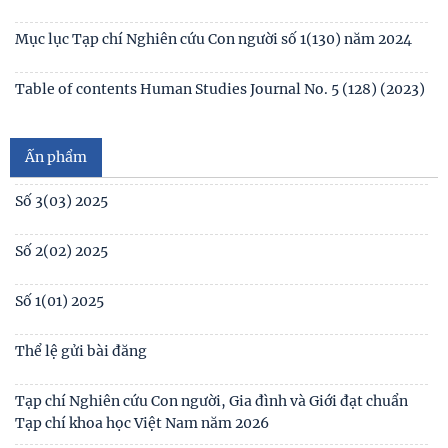
Mục lục Tạp chí Nghiên cứu Con người số 1(130) năm 2024
Số 1(04) 2026
Table of contents Human Studies Journal No. 5 (128) (2023)
Giới thiệu sách mới: Xã hội học Gia đình
No1(01) 2025
Ấn phẩm
Số 3(03) 2025
Số 2(02) 2025
Số 1(01) 2025
Thể lệ gửi bài đăng
Tạp chí Nghiên cứu Con người, Gia đình và Giới đạt chuẩn
Tạp chí khoa học Việt Nam năm 2026