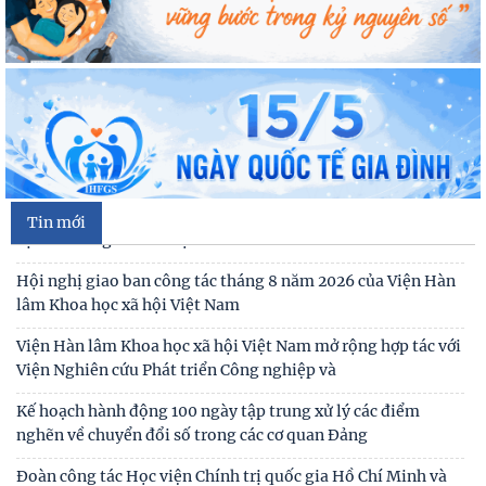
Đưa quan hệ Việt Nam - Australia trở thành hình mẫu hợp
tác về khoa học, công nghệ
Cán bộ Viện Nghiên cứu Con người, Gia đình và Giới tham dự
Hội nghị tập huấn chuyên môn nghiệp vụ
Hội nghị tập huấn chuyên môn, nghiệp vụ năm 2026 của
Viện Hàn lâm Khoa học xã hội Việt Nam
Viện Hàn lâm Khoa học xã hội Việt Nam công bố các quyết
Tin mới
định về công tác cán bộ
Hội nghị giao ban công tác tháng 8 năm 2026 của Viện Hàn
lâm Khoa học xã hội Việt Nam
Viện Hàn lâm Khoa học xã hội Việt Nam mở rộng hợp tác với
Viện Nghiên cứu Phát triển Công nghiệp và
Kế hoạch hành động 100 ngày tập trung xử lý các điểm
nghẽn về chuyển đổi số trong các cơ quan Đảng
Đoàn công tác Học viện Chính trị quốc gia Hồ Chí Minh và