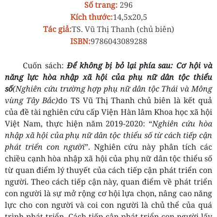
Số trang:
296
Kích thước:
14,5x20,5
Tác giả:
TS. Vũ Thị Thanh (chủ biên)
ISBN:
9786043089288
Cuốn sách:
Để không bị bỏ lại phía sau: Cơ hội và
năng lực hòa nhập xã hội của phụ nữ dân tộc thiểu
số
(Nghiên cứu trường hợp phụ nữ dân tộc Thái và Mông
vùng Tây Bắc)
do TS Vũ Thị Thanh chủ biên là kết quả
của đề tài nghiên cứu cấp Viện Hàn lâm Khoa học xã hội
Việt Nam, thực hiện năm 2019-2020: “
Nghiên cứu hòa
nhập xã hội của phụ nữ dân tộc thiểu số từ cách tiếp cận
phát triển con người
”. Nghiên cứu này phân tích các
chiều cạnh hòa nhập xã hội của phụ nữ dân tộc thiểu số
từ quan điểm lý thuyết của cách tiếp cận phát triển con
người. Theo cách tiếp cận này, quan điểm về phát triển
con người là sự mở rộng cơ hội lựa chọn, nâng cao năng
lực cho con người và coi con người là chủ thể của quá
trình phát triển. Cách tiếp cận phát triển con người lấy