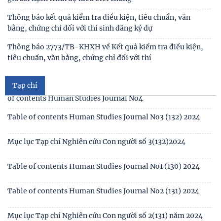
Thông báo kết quả kiểm tra điều kiện, tiêu chuẩn, văn
bằng, chứng chỉ đối với thí sinh đăng ký dự
Mục lục tạp chí Nghiên cứu Con người số 6 (135) 2024/Table
of contents Human Studies Journal No6
Thông báo 2773/TB-KHXH về Kết quả kiểm tra điều kiện,
tiêu chuẩn, văn bằng, chứng chỉ đối với thí
Mục lục tạp chí Nghiên cứu Con người số 5 (134) 2024 /Table
of contents Human Studies Journal No5
Tạp chí
Mục lục tạp chí Nghiên cứu Con người số 4 (133) 2024 /Table
of contents Human Studies Journal No4
Table of contents Human Studies Journal No3 (132) 2024
Mục lục Tạp chí Nghiên cứu Con người số 3(132)2024
Table of contents Human Studies Journal No1 (130) 2024
Table of contents Human Studies Journal No2 (131) 2024
Mục lục Tạp chí Nghiên cứu Con người số 2(131) năm 2024