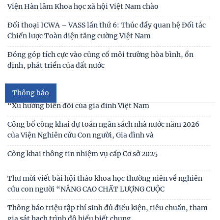
Viện Hàn lâm Khoa học xã hội Việt Nam chào
Thư cảm ơn
Đối thoại ICWA – VASS lần thứ 6: Thúc đẩy quan hệ Đối tác
Chiến lược Toàn diện tăng cường Việt Nam
Thư mời viết bài tham gia Hội thảo khoa học “Chăm sóc,
giáo dục trẻ em trong kỷ nguyên số”
Đóng góp tích cực vào củng cố môi trường hòa bình, ổn
định, phát triển của đất nước
Thư mời viết bài Hội thảo khoa học quốc tế “Gia đình Châu
Á trong bối cảnh hội nhập quốc tế và
Thông báo
Thư mời viết báo cáo tham luận Hội thảo khoa học quốc gia
“Xu hướng biến đổi của gia đình Việt Nam
Công bố công khai dự toán ngân sách nhà nước năm 2026
của Viện Nghiên cứu Con người, Gia đình và
Công khai thông tin nhiệm vụ cấp Cơ sở 2025
Thư mời viết bài hội thảo khoa học thường niên về nghiên
cứu con người “NÂNG CAO CHẤT LƯỢNG CUỘC
Thông báo triệu tập thí sinh đủ điều kiện, tiêu chuẩn, tham
gia sát hạch trình độ hiểu biết chung