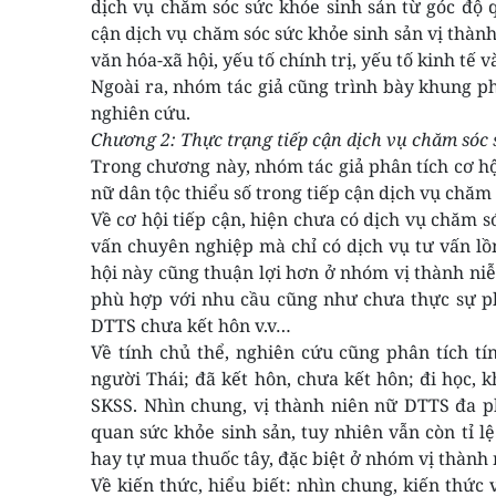
dịch vụ chăm sóc sức khỏe sinh sản từ góc độ q
cận dịch vụ chăm sóc sức khỏe sinh sản vị thàn
văn hóa-xã hội, yếu tố chính trị, yếu tố kinh tế v
Ngoài ra, nhóm tác giả cũng trình bày khung p
nghiên cứu.
Chương 2: Thực trạng tiếp cận dịch vụ chăm sóc s
Trong chương này, nhóm tác giả phân tích cơ hội
nữ dân tộc thiểu số trong tiếp cận dịch vụ chăm 
Về cơ hội tiếp cận, hiện chưa có dịch vụ chăm s
vấn chuyên nghiệp mà chỉ có dịch vụ tư vấn l
hội này cũng thuận lợi hơn ở nhóm vị thành ni
phù hợp với nhu cầu cũng như chưa thực sự ph
DTTS chưa kết hôn v.v…
Về tính chủ thể, nghiên cứu cũng phân tích t
người Thái; đã kết hôn, chưa kết hôn; đi học, 
SKSS. Nhìn chung, vị thành niên nữ DTTS đa ph
quan sức khỏe sinh sản, tuy nhiên vẫn còn tỉ 
hay tự mua thuốc tây, đặc biệt ở nhóm vị thành
Về kiến thức, hiểu biết: nhìn chung, kiến thứ