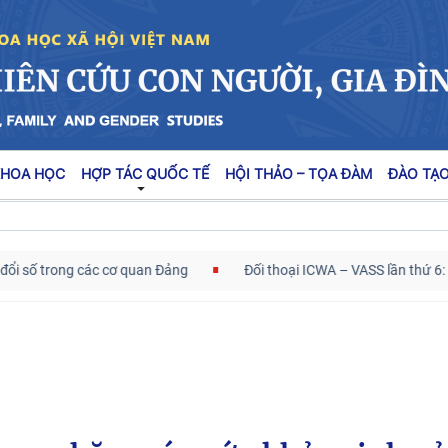
KHOA HỌC
HỢP TÁC QUỐC TẾ
HỘI THẢO – TỌA ĐÀM
ĐÀO TẠO
số trong các cơ quan Đảng
Đối thoại ICWA – VASS lần thứ 6: Thú