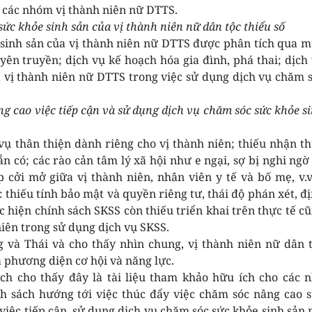
ả các nhóm vị thành niên nữ DTTS.
ức khỏe sinh sản của vị thành niên nữ dân tộc thiểu số
 sinh sản của vị thành niên nữ DTTS được phân tích qua 
yên truyền; dịch vụ kế hoạch hóa gia đình, phá thai; dịch
a vị thành niên nữ DTTS trong việc sử dụng dịch vụ chăm 
g cao việc tiếp cận và sử dụng dịch vụ chăm sóc sức khỏe s
vụ thân thiện dành riêng cho vị thành niên; thiếu nhận t
 có; các rào cản tâm lý xã hội như e ngại, sợ bị nghi ngờ
p cởi mở giữa vị thành niên, nhân viên y tế và bố mẹ, v.
 thiếu tính bảo mật và quyền riêng tư, thái độ phán xét, đ
 hiện chính sách SKSS còn thiếu triển khai trên thực tế c
niên trong sử dụng dịch vụ SKSS.
 và Thái và cho thấy nhìn chung, vị thành niên nữ dân 
ả phương diện cơ hội và năng lực.
ch cho thấy đây là tài liệu tham khảo hữu ích cho các 
h sách hướng tới việc thúc đẩy việc chăm sóc nâng cao 
việc tiếp cận, sử dụng dịch vụ chăm sóc sức khỏe sinh sản 