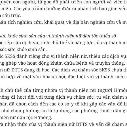
uyền con người, từ góc độ phát triển con người và việc t
h niên. Các yếu tố ảnh hưởng đưa ra phân tích bao gồm yếu
à cấu trúc.
hân tích nghiên cứu, khái quát về địa bàn nghiên cứu và 
ức khỏe sinh sản của vị thành niên nữ dân tộc thiểu số
 tiếp cận dịch vụ, tính chủ thể và năng lực của vị thành n
sóc sức khỏe sinh sản.
óc SKSS dành riêng cho vị thành niên nữ, thiếu các dịch vụ
ồng ghép vào hoạt động khám chữa bệnh và truyền thông.
ễn nữ DTTS đang đi học. Các dịch vụ chăm sóc SKSS chưa t
ù hợp về mặt văn hóa-xã hội, đặc biệt với vị thành niên
ính chủ thể của từng nhóm vị thành niên nữ (người H’mô
không đi học) đối với từng dịch vụ chăm sóc, tư vấn chăm 
ần đã chọn cách đến các cơ sở y tế khi gặp các vấn đề l
lệ nhỏ chọn phương án là tự dùng các phương thuốc dân g
 niên nữ dân tộc H’mông.
c và nhận thức của vị thành niên nữ DTTS về vấn đề chăm 