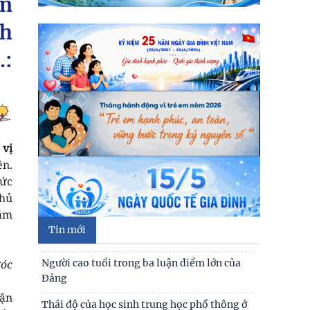
ản
lý các điểm nghẽn về chuyển đổi số trong
các cơ quan Đảng
ch
Đối thoại ICWA – VASS lần thứ 6: Thúc đẩy
.:
quan hệ Đối tác Chiến lược Toàn diện tăng
cường Việt Nam
Đóng góp tích cực vào củng cố môi trường
hòa bình, ổn định, phát triển của đất nước
 vị
Hội thảo khoa học quốc tế: “Nền kinh tế độc
ên.
lập, tự chủ: Sáng kiến của Cộng hòa Dân chủ
Nhân dân
sức
chủ
Bản tin Đài Truyền hình Hà Nội: Lễ Khai
hăm
mạc trưng bày "Kết nối truyền thống - Vững
Tin mới
bước tương lai"
Người cao tuổi trong ba luận điểm lớn của
góc
Đảng
Thư cảm ơn
cận
Thái độ của học sinh trung học phổ thông ở