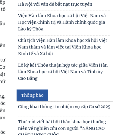
iếp
Hà Nội với vấn đề bắt nạt trực tuyến
Thư mời viết bài tham gia Hội thảo khoa
 tố
học “Chăm sóc, giáo dục trẻ em trong kỷ
Viện Hàn lâm Khoa học xã hội Việt Nam và
nguyên số”
Học viện Chính trị và Hành chính quốc gia
mẫu
Lào ký Thỏa
Thư mời viết bài Hội thảo khoa học quốc tế
“Gia đình Châu Á trong bối cảnh hội nhập
Chủ tịch Viện Hàn lâm Khoa học xã hội Việt
iên
quốc tế và
Nam thăm và làm việc tại Viện Khoa học
Kinh tế và Xã hội
Thư mời viết báo cáo tham luận Hội thảo
 tư
khoa học quốc gia “Xu hướng biến đổi của
Lễ ký kết Thỏa thuận hợp tác giữa Viện Hàn
 Cơ
gia đình Việt Nam
lâm Khoa học xã hội Việt Nam và Tỉnh ủy
hật
Cao Bằng
 nữ
Công bố công khai dự toán ngân sách nhà
nước năm 2026 của Viện Nghiên cứu Con
người, Gia đình và
Thông báo
ng,
sóc
Công khai thông tin nhiệm vụ cấp Cơ sở 2025
iên
ian
Thư mời viết bài hội thảo khoa học thường
niên về nghiên cứu con người “NÂNG CAO
sóc
CHẤT LƯỢNG CUỘC