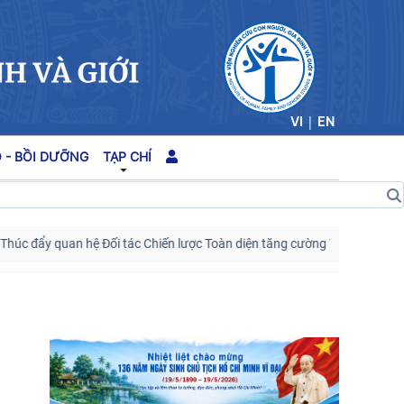
|
VI
EN
 - BỒI DƯỠNG
TẠP CHÍ
c đẩy quan hệ Đối tác Chiến lược Toàn diện tăng cường Việt Nam – Ấn Độ
Kế hoạch hành động 100 ngày tập trung xử