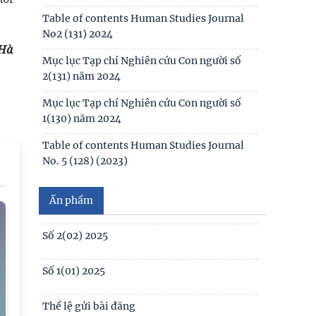
Table of contents Human Studies Journal
No2 (131) 2024
Hà
Mục lục Tạp chí Nghiên cứu Con người số
2(131) năm 2024
Số 1(04) 2026
Mục lục Tạp chí Nghiên cứu Con người số
1(130) năm 2024
Giới thiệu sách mới: Xã hội học Gia đình
Table of contents Human Studies Journal
No. 5 (128) (2023)
No1(01) 2025
Số 3(03) 2025
Ấn phẩm
Số 2(02) 2025
Số 1(01) 2025
Thể lệ gửi bài đăng