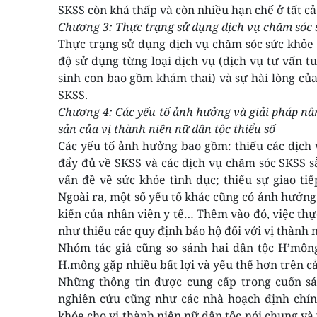
SKSS còn khá thấp và còn nhiều hạn chế ở tất c
Chương 3: Thực trạng sử dụng dịch vụ chăm sóc s
Thực trạng sử dụng dịch vụ chăm sóc sức khỏe
độ sử dụng từng loại dịch vụ (dịch vụ tư vấn tu
sinh con bao gồm khám thai) và sự hài lòng củ
SKSS.
Chương 4: Các yếu tố ảnh hưởng và giải pháp nân
sản của vị thành niên nữ dân tộc thiểu số
Các yếu tố ảnh hưởng bao gồm: thiếu các dịch 
đẩy đủ về SKSS và các dịch vụ chăm sóc SKSS sẵn
vấn đề về sức khỏe tình dục; thiếu sự giao tiế
Ngoài ra, một số yếu tố khác cũng có ảnh hưởng:
kiến của nhân viên y tế… Thêm vào đó, việc thực
như thiếu các quy định bảo hộ đối với vị thành 
Nhóm tác giả cũng so sánh hai dân tộc H’mông
H.mông gặp nhiều bất lợi và yếu thế hơn trên c
Những thông tin được cung cấp trong cuốn sá
nghiên cứu cũng như các nhà hoạch định chín
khỏe cho vị thành niên nữ dân tộc nói chung và 