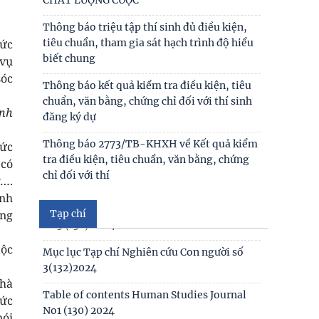
Thông báo triệu tập thí sinh đủ điều kiện,
Mục lục tạp chí Nghiên cứu Con người số 6
tiêu chuẩn, tham gia sát hạch trình độ hiểu
mức
(135) 2024/Table of contents Human
biết chung
 vụ
Studies Journal No6
sóc
Thông báo kết quả kiểm tra điều kiện, tiêu
Mục lục tạp chí Nghiên cứu Con người số 5
chuẩn, văn bằng, chứng chỉ đối với thí sinh
(134) 2024 /Table of contents Human
inh
đăng ký dự
Studies Journal No5
Thông báo 2773/TB-KHXH về Kết quả kiểm
hức
Mục lục tạp chí Nghiên cứu Con người số 4
tra điều kiện, tiêu chuẩn, văn bằng, chứng
 có
(133) 2024 /Table of contents Human
chỉ đối với thí
v….
Studies Journal No4
ịnh
Table of contents Human Studies Journal
Tạp chí
ũng
No3 (132) 2024
tộc
Mục lục Tạp chí Nghiên cứu Con người số
3(132)2024
nhà
Table of contents Human Studies Journal
sức
No1 (130) 2024
nói