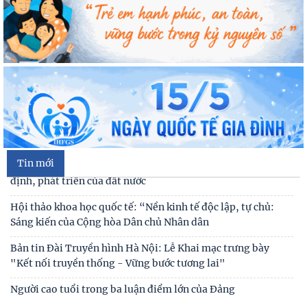
Cán bộ Viện Nghiên cứu Con người, Gia đình và Giới tham dự
Hội nghị tập huấn chuyên môn nghiệp vụ
Kế hoạch hành động 100 ngày tập trung xử lý các điểm
nghẽn về chuyển đổi số trong các cơ quan Đảng
Đối thoại ICWA – VASS lần thứ 6: Thúc đẩy quan hệ Đối tác
Chiến lược Toàn diện tăng cường Việt Nam
Tin mới
Đóng góp tích cực vào củng cố môi trường hòa bình, ổn
định, phát triển của đất nước
Hội thảo khoa học quốc tế: “Nền kinh tế độc lập, tự chủ:
Sáng kiến của Cộng hòa Dân chủ Nhân dân
Bản tin Đài Truyền hình Hà Nội: Lễ Khai mạc trưng bày
"Kết nối truyền thống - Vững bước tương lai"
Người cao tuổi trong ba luận điểm lớn của Đảng