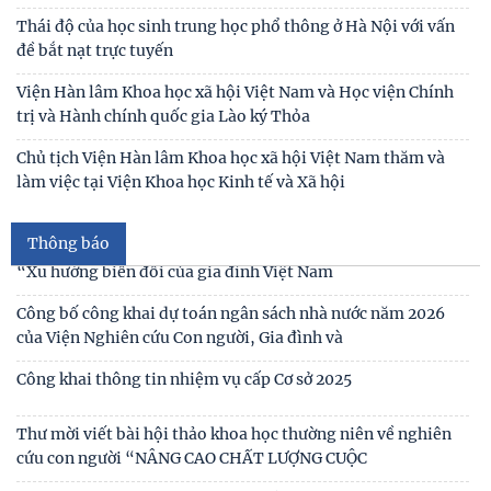
Thái độ của học sinh trung học phổ thông ở Hà Nội với vấn
đề bắt nạt trực tuyến
Thư cảm ơn
Viện Hàn lâm Khoa học xã hội Việt Nam và Học viện Chính
trị và Hành chính quốc gia Lào ký Thỏa
Thư mời viết bài tham gia Hội thảo khoa học “Chăm sóc,
giáo dục trẻ em trong kỷ nguyên số”
Chủ tịch Viện Hàn lâm Khoa học xã hội Việt Nam thăm và
làm việc tại Viện Khoa học Kinh tế và Xã hội
Thư mời viết bài Hội thảo khoa học quốc tế “Gia đình Châu
Á trong bối cảnh hội nhập quốc tế và
Thông báo
Thư mời viết báo cáo tham luận Hội thảo khoa học quốc gia
“Xu hướng biến đổi của gia đình Việt Nam
Công bố công khai dự toán ngân sách nhà nước năm 2026
của Viện Nghiên cứu Con người, Gia đình và
Công khai thông tin nhiệm vụ cấp Cơ sở 2025
Thư mời viết bài hội thảo khoa học thường niên về nghiên
cứu con người “NÂNG CAO CHẤT LƯỢNG CUỘC