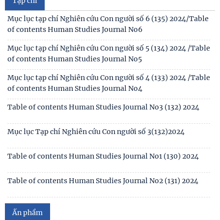
Mục lục tạp chí Nghiên cứu Con người số 6 (135) 2024/Table
Thông báo kết quả kiểm tra điều kiện, tiêu chuẩn, văn
of contents Human Studies Journal No6
bằng, chứng chỉ đối với thí sinh đăng ký dự
Mục lục tạp chí Nghiên cứu Con người số 5 (134) 2024 /Table
Thông báo 2773/TB-KHXH về Kết quả kiểm tra điều kiện,
Tạp chí
of contents Human Studies Journal No5
tiêu chuẩn, văn bằng, chứng chỉ đối với thí
Mục lục tạp chí Nghiên cứu Con người số 4 (133) 2024 /Table
of contents Human Studies Journal No4
Table of contents Human Studies Journal No3 (132) 2024
Mục lục Tạp chí Nghiên cứu Con người số 3(132)2024
Table of contents Human Studies Journal No1 (130) 2024
Table of contents Human Studies Journal No2 (131) 2024
Mục lục Tạp chí Nghiên cứu Con người số 2(131) năm 2024
Mục lục Tạp chí Nghiên cứu Con người số 1(130) năm 2024