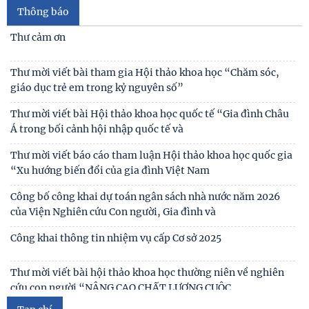
đề bắt nạt trực tuyến
Thư cảm ơn
Viện Hàn lâm Khoa học xã hội Việt Nam và Học viện Chính
trị và Hành chính quốc gia Lào ký Thỏa
Thư mời viết bài tham gia Hội thảo khoa học “Chăm sóc,
giáo dục trẻ em trong kỷ nguyên số”
Chủ tịch Viện Hàn lâm Khoa học xã hội Việt Nam thăm và
Thông báo
làm việc tại Viện Khoa học Kinh tế và Xã hội
Thư mời viết bài Hội thảo khoa học quốc tế “Gia đình Châu
Á trong bối cảnh hội nhập quốc tế và
Thư mời viết báo cáo tham luận Hội thảo khoa học quốc gia
“Xu hướng biến đổi của gia đình Việt Nam
Công bố công khai dự toán ngân sách nhà nước năm 2026
của Viện Nghiên cứu Con người, Gia đình và
Công khai thông tin nhiệm vụ cấp Cơ sở 2025
Thư mời viết bài hội thảo khoa học thường niên về nghiên
cứu con người “NÂNG CAO CHẤT LƯỢNG CUỘC
Thông báo triệu tập thí sinh đủ điều kiện, tiêu chuẩn, tham
gia sát hạch trình độ hiểu biết chung