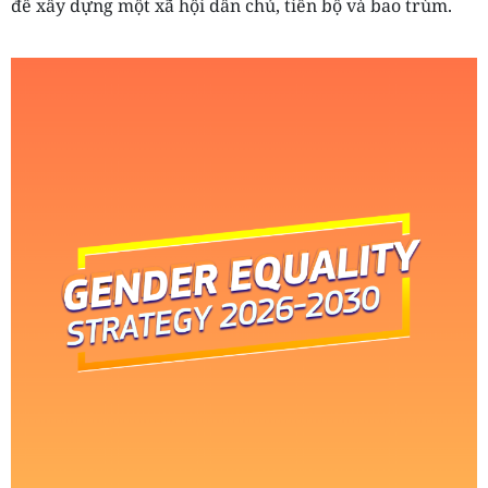
để xây dựng một xã hội dân chủ, tiến bộ và bao trùm.