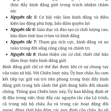
thúc đẩy bình đẳng giới trong trách nhiệm chăm
sóc
Nguyên tắc 5
:
Cơ hội việc làm bình đẳng và điều
kiện lao động phù hợp, bảo đảm quyền lợi
Nguyên tắc
6
:
Giáo dục và đào tạo có chất lượng cao,
bảo đảm tính bao trùm và bình đẳng
Nguyên tắc 7
:
Tham gia tích cực, bình đẳng và an
toàn trong đời sống công cộng và chính trị
Nguyên tắc 8
:
Hoàn thiện các cơ chế, thiết chế bảo
đảm thực hiện bình đẳng giới
Bình đẳng giới chỉ có thể đạt được khi có sự chung tay
của toàn xã hội. Với Chiến lược này, Ủy ban châu Âu cam
kết tiếp tục giữ vai trò tiên phong trong thúc đẩy bình
đẳng giới trong bối cảnh thế giới đang biến đổi nhanh
chóng. Thông qua Chiến lược này, Ủy ban khẳng định sẽ
đi đầu trong việc thúc đẩy các nguyên tắc của Lộ trình,
cả trong nội bộ c
hâu Âu
và trong các hoạt động đối
ngoại, đồng thời bảo đảm các quy định của c
hâu Âu
về