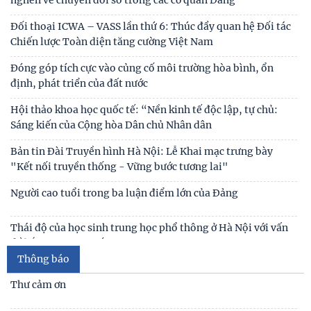
nghẽn về chuyển đổi số trong các cơ quan Đảng
Đối thoại ICWA – VASS lần thứ 6: Thúc đẩy quan hệ Đối tác
Chiến lược Toàn diện tăng cường Việt Nam
Đóng góp tích cực vào củng cố môi trường hòa bình, ổn
định, phát triển của đất nước
Hội thảo khoa học quốc tế: “Nền kinh tế độc lập, tự chủ:
Sáng kiến của Cộng hòa Dân chủ Nhân dân
Bản tin Đài Truyền hình Hà Nội: Lễ Khai mạc trưng bày
"Kết nối truyền thống - Vững bước tương lai"
Người cao tuổi trong ba luận điểm lớn của Đảng
Thái độ của học sinh trung học phổ thông ở Hà Nội với vấn
đề bắt nạt trực tuyến
Thông báo
Viện Hàn lâm Khoa học xã hội Việt Nam và Học viện Chính
trị và Hành chính quốc gia Lào ký Thỏa
Thư cảm ơn