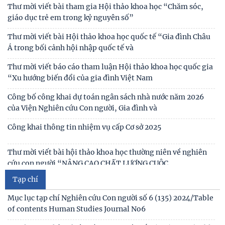
Chủ tịch Viện Hàn lâm Khoa học xã hội Việt Nam thăm và
Thư mời viết bài tham gia Hội thảo khoa học “Chăm sóc,
làm việc tại Viện Khoa học Kinh tế và Xã hội
giáo dục trẻ em trong kỷ nguyên số”
Lễ ký kết Thỏa thuận hợp tác giữa Viện Hàn lâm Khoa học xã
Thư mời viết bài Hội thảo khoa học quốc tế “Gia đình Châu
hội Việt Nam và Tỉnh ủy Cao Bằng
Á trong bối cảnh hội nhập quốc tế và
Thư mời viết báo cáo tham luận Hội thảo khoa học quốc gia
“Xu hướng biến đổi của gia đình Việt Nam
Công bố công khai dự toán ngân sách nhà nước năm 2026
của Viện Nghiên cứu Con người, Gia đình và
Công khai thông tin nhiệm vụ cấp Cơ sở 2025
Thư mời viết bài hội thảo khoa học thường niên về nghiên
cứu con người “NÂNG CAO CHẤT LƯỢNG CUỘC
Tạp chí
Thông báo triệu tập thí sinh đủ điều kiện, tiêu chuẩn, tham
gia sát hạch trình độ hiểu biết chung
Mục lục tạp chí Nghiên cứu Con người số 6 (135) 2024/Table
of contents Human Studies Journal No6
Thông báo kết quả kiểm tra điều kiện, tiêu chuẩn, văn
bằng, chứng chỉ đối với thí sinh đăng ký dự