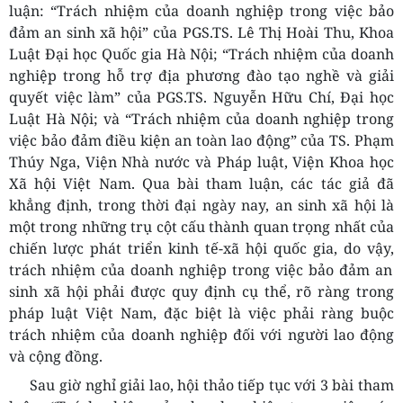
luận: “Trách nhiệm của doanh nghiệp trong việc bảo
đảm an sinh xã hội”
của PGS.
TS. Lê Thị Hoài Thu, Khoa
Luật Đại học Quốc gia Hà Nội; “Trách nhiệm của doanh
nghiệp trong hỗ trợ địa phương đào tạo nghề v
à giải
quyết việc làm” của PGS.
TS. Nguyễn Hữu Chí, Đại học
Luật Hà Nội; và “Trách nhiệm của doanh nghiệp trong
việc bảo đảm điều kiện an toàn lao động” của TS. Phạm
Thúy Nga, Viện Nhà nước và
P
háp luật, Viện
Khoa học
X
ã hội
Việt
Nam
.
Qua
bài tham luận
, các tác giả
đã
khẳng định
, trong thời đại ngày nay, an sinh xã hội là
một trong những trụ cột cấu thành quan trọng nhất của
chiến lư
ợc phát triển kinh tế-xã hội quố
c gia, do vậy,
trách nhiệm của doanh nghiệp trong việc bảo đảm an
sinh xã hội phải được quy định cụ thể, rõ ràng trong
pháp luật Việt Nam
, đặc biệt là việc phải ràng buộc
trách nhiệm của doanh nghiệp đối với người lao động
và cộng đồng.
Sau giờ nghỉ giải lao, hội thảo tiếp tục với 3 bài tham