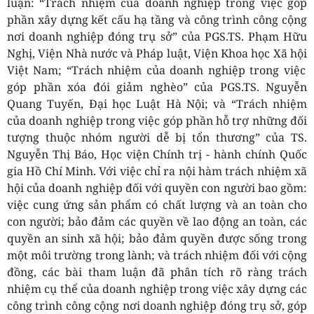
luận: “Trách nhiệm của doanh nghiệp trong việc góp
phần xây dựng kết cấu hạ tầng và công trình công cộng
nơi doanh nghiệp đóng trụ sở” của
PGS.
TS. Phạm Hữu
Nghị, Viện Nhà nước và
P
háp luật, Viện
Khoa học
X
ã hội
Việt
Nam
; “Trách nhiệm của doanh nghiệp trong việc
góp ph
ần xóa đói giảm nghèo” của PGS.
TS. Nguyễn
Quang Tuyến, Đại học Luật Hà Nội; và “Trách nhiệm
của doanh nghiệp trong việc góp phần hỗ trợ những đối
tượng thuộc nhóm người dễ bị tổn thương” của TS.
Nguyễn Thị Báo, Học viện Chính trị - hành chính Quốc
gia Hồ Chí Minh.
Với việc chỉ ra nội hàm trách nhiệm xã
hội của doanh nghiệp đối với quyền con người bao gồm:
việc cung ứng sản phẩm có chất lượng và an toàn cho
con người; bảo đảm các quyền về lao động an toàn, các
quyền an sinh xã hội; bảo đảm quyền được sống trong
một môi trường trong lành; và trách nhiệm đối với cộng
đồng, các bài tham luận đã phân tích rõ ràng trách
nhiệm cụ thể của doanh nghiệp trong việc xây dựng các
công trình công cộng nơi doanh nghiệp đóng trụ sở, góp