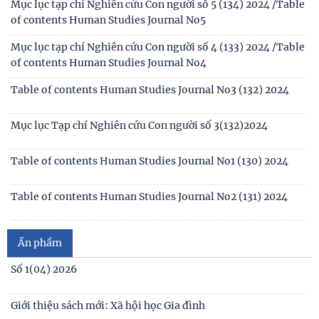
Mục lục tạp chí Nghiên cứu Con người số 5 (134) 2024 /Table
of contents Human Studies Journal No5
Thông báo 2773/TB-KHXH về Kết quả kiểm tra điều kiện,
tiêu chuẩn, văn bằng, chứng chỉ đối với thí
Mục lục tạp chí Nghiên cứu Con người số 4 (133) 2024 /Table
of contents Human Studies Journal No4
Table of contents Human Studies Journal No3 (132) 2024
Mục lục Tạp chí Nghiên cứu Con người số 3(132)2024
Table of contents Human Studies Journal No1 (130) 2024
Table of contents Human Studies Journal No2 (131) 2024
Mục lục Tạp chí Nghiên cứu Con người số 2(131) năm 2024
Ấn phẩm
Mục lục Tạp chí Nghiên cứu Con người số 1(130) năm 2024
Số 1(04) 2026
Table of contents Human Studies Journal No. 5 (128) (2023)
Giới thiệu sách mới: Xã hội học Gia đình