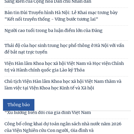
Tin mới
Đóng góp tích cực vào củng cố môi trường hòa bình, ổn
định, phát triển của đất nước
Hội thảo khoa học quốc tế: “Nền kinh tế độc lập, tự chủ:
Sáng kiến của Cộng hòa Dân chủ Nhân dân
Bản tin Đài Truyền hình Hà Nội: Lễ Khai mạc trưng bày
"Kết nối truyền thống - Vững bước tương lai"
Người cao tuổi trong ba luận điểm lớn của Đảng
Thái độ của học sinh trung học phổ thông ở Hà Nội với vấn
đề bắt nạt trực tuyến
Thư cảm ơn
Viện Hàn lâm Khoa học xã hội Việt Nam và Học viện Chính
trị và Hành chính quốc gia Lào ký Thỏa
Thư mời viết bài tham gia Hội thảo khoa học “Chăm sóc,
giáo dục trẻ em trong kỷ nguyên số”
Chủ tịch Viện Hàn lâm Khoa học xã hội Việt Nam thăm và
làm việc tại Viện Khoa học Kinh tế và Xã hội
Thư mời viết bài Hội thảo khoa học quốc tế “Gia đình Châu
Á trong bối cảnh hội nhập quốc tế và
Thông báo
Thư mời viết báo cáo tham luận Hội thảo khoa học quốc gia