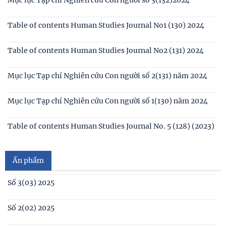
of contents Human Studies Journal No4
Table of contents Human Studies Journal No3 (132) 2024
Mục lục Tạp chí Nghiên cứu Con người số 3(132)2024
Table of contents Human Studies Journal No1 (130) 2024
Table of contents Human Studies Journal No2 (131) 2024
Mục lục Tạp chí Nghiên cứu Con người số 2(131) năm 2024
Mục lục Tạp chí Nghiên cứu Con người số 1(130) năm 2024
Số 1(04) 2026
Table of contents Human Studies Journal No. 5 (128) (2023)
Giới thiệu sách mới: Xã hội học Gia đình
No1(01) 2025
Ấn phẩm