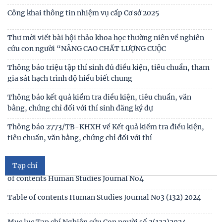
“Xu hướng biến đổi của gia đình Việt Nam
Công bố công khai dự toán ngân sách nhà nước năm 2026
của Viện Nghiên cứu Con người, Gia đình và
Công khai thông tin nhiệm vụ cấp Cơ sở 2025
Thư mời viết bài hội thảo khoa học thường niên về nghiên
cứu con người “NÂNG CAO CHẤT LƯỢNG CUỘC
Thông báo triệu tập thí sinh đủ điều kiện, tiêu chuẩn, tham
gia sát hạch trình độ hiểu biết chung
Thông báo kết quả kiểm tra điều kiện, tiêu chuẩn, văn
bằng, chứng chỉ đối với thí sinh đăng ký dự
Mục lục tạp chí Nghiên cứu Con người số 6 (135) 2024/Table
of contents Human Studies Journal No6
Thông báo 2773/TB-KHXH về Kết quả kiểm tra điều kiện,
tiêu chuẩn, văn bằng, chứng chỉ đối với thí
Mục lục tạp chí Nghiên cứu Con người số 5 (134) 2024 /Table
of contents Human Studies Journal No5
Tạp chí
Mục lục tạp chí Nghiên cứu Con người số 4 (133) 2024 /Table