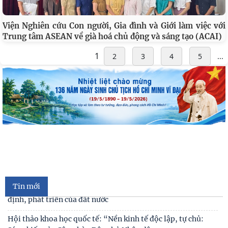
Viện Nghiên cứu Con người, Gia đình và Giới làm việc với
Trung tâm ASEAN về già hoá chủ động và sáng tạo (ACAI)
1
2
3
4
5
...
Cán bộ Viện Nghiên cứu Con người, Gia đình và Giới tham dự
Hội nghị tập huấn chuyên môn nghiệp vụ
Kế hoạch hành động 100 ngày tập trung xử lý các điểm
nghẽn về chuyển đổi số trong các cơ quan Đảng
Đối thoại ICWA – VASS lần thứ 6: Thúc đẩy quan hệ Đối tác
Chiến lược Toàn diện tăng cường Việt Nam