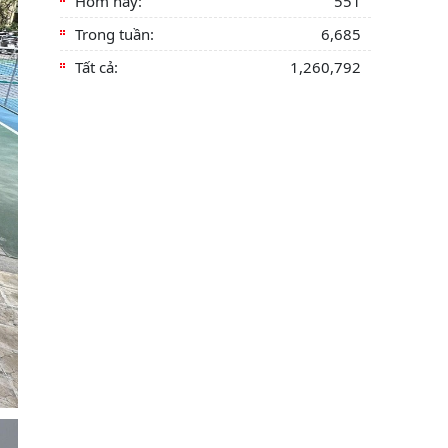
Hôm nay:
551
Trong tuần:
6,685
Tất cả:
1,260,792