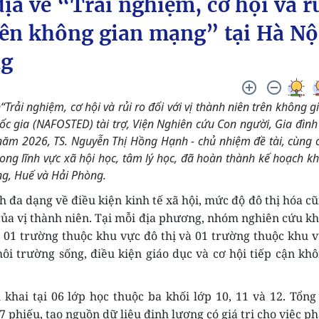
ịa về “Trải nghiệm, cơ hội và r
trên không gian mạng” tại Hà Nộ
ng
Trải nghiệm, cơ hội và rủi ro đối với vị thành niên trên không g
 gia (NAFOSTED) tài trợ, Viện Nghiên cứu Con người, Gia đình
5 năm 2026, TS. Nguyễn Thị Hồng Hạnh - chủ nhiệm đề tài, cùng 
rong lĩnh vực xã hội học, tâm lý học, đã hoàn thành kế hoạch k
ng, Huế và Hải Phòng.
 đa dạng về điều kiện kinh tế xã hội, mức độ đô thị hóa c
của vị thành niên. Tại mỗi địa phương, nhóm nghiên cứu k
m 01 trường thuộc khu vực đô thị và 01 trường thuộc khu 
ôi trường sống, điều kiện giáo dục và cơ hội tiếp cận kh
khai tại 06 lớp học thuộc ba khối lớp 10, 11 và 12. Tổng
07
phiếu, tạo nguồn dữ liệu định lượng có giá trị cho việc p