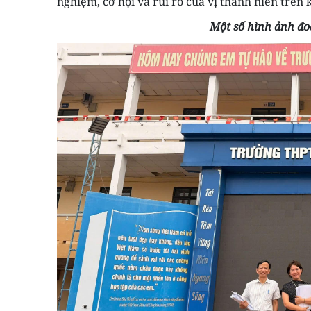
nghiệm, cơ hội và rủi ro của vị thành niên trên
Một số hình ảnh đo