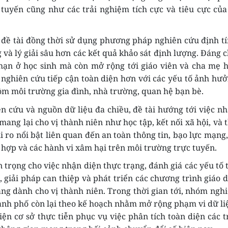
 tuyến cũng như các trải nghiệm tích cực và tiêu cực của
 đề tài đồng thời sử dụng phương pháp nghiên cứu định t
và lý giải sâu hơn các kết quả khảo sát định lượng. Đáng 
i hạn ở học sinh mà còn mở rộng tới giáo viên và cha mẹ 
 nghiên cứu tiếp cận toàn diện hơn với các yếu tố ảnh hư
gồm môi trường gia đình, nhà trường, quan hệ bạn bè.
 cứu và nguồn dữ liệu đa chiều, đề tài hướng tới việc n
ng lại cho vị thành niên như học tập, kết nối xã hội, và 
 ro nổi bật liên quan đến an toàn thông tin, bạo lực mạng,
 hợp và các hành vi xâm hại trên môi trường trực tuyến.
n trọng cho việc nhận diện thực trạng, đánh giá các yếu tố 
 giải pháp can thiệp và phát triển các chương trình giáo 
ng dành cho vị thành niên. Trong thời gian tới, nhóm ngh
/thành phố còn lại theo kế hoạch nhằm mở rộng phạm vi dữ li
ện cơ sở thực tiễn phục vụ việc phân tích toàn diện các t