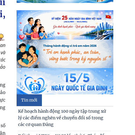
ủi
lý các điểm nghẽn về chuyển đổi số trong
các cơ quan Đảng
i,
Đối thoại ICWA – VASS lần thứ 6: Thúc đẩy
quan hệ Đối tác Chiến lược Toàn diện tăng
cường Việt Nam
ian
Đóng góp tích cực vào củng cố môi trường
 và
hòa bình, ổn định, phát triển của đất nước
các
Hội thảo khoa học quốc tế: “Nền kinh tế độc
hảo
lập, tự chủ: Sáng kiến của Cộng hòa Dân chủ
Nhân dân
ũng
Bản tin Đài Truyền hình Hà Nội: Lễ Khai
hảo
mạc trưng bày "Kết nối truyền thống - Vững
vực
Tin mới
bước tương lai"
ông
Người cao tuổi trong ba luận điểm lớn của
Đảng
 số
Thư cảm ơn
hân
Thái độ của học sinh trung học phổ thông ở