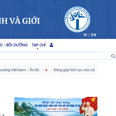
|
VI
EN
O - BỒI DƯỠNG
TẠP CHÍ
am – Ấn Độ
Đóng góp tích cực vào củng cố môi trường hòa bình, ổ
Kế hoạch hành động 100 ngày tập trung xử