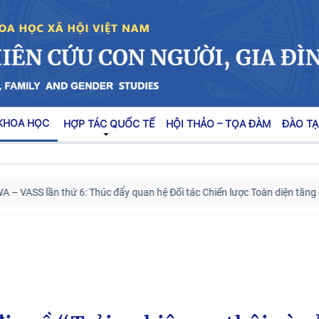
KHOA HỌC
HỢP TÁC QUỐC TẾ
HỘI THẢO – TỌA ĐÀM
ĐÀO TẠ
thứ 6: Thúc đẩy quan hệ Đối tác Chiến lược Toàn diện tăng cường Việt N