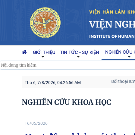
NGHIÊN CỨU 
GIỚI THIỆU
TIN TỨC - SỰ KIỆN
huyển đổi số trong các cơ quan Đảng
Đối thoại ICWA – VASS lần 
Thứ 6, 7/8/2026, 04:26:58 AM
NGHIÊN CỨU KHOA HỌC
16/05/2026