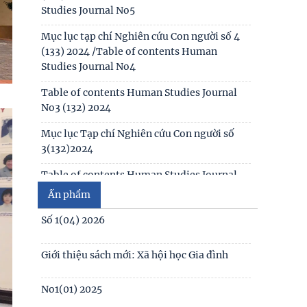
Table of contents Human Studies Journal
No2 (131) 2024
Mục lục Tạp chí Nghiên cứu Con người số
2(131) năm 2024
Số 1(04) 2026
Mục lục Tạp chí Nghiên cứu Con người số
1(130) năm 2024
Giới thiệu sách mới: Xã hội học Gia đình
Table of contents Human Studies Journal
No. 5 (128) (2023)
No1(01) 2025
Số 3(03) 2025
Ấn phẩm
Số 2(02) 2025
Số 1(01) 2025
Thể lệ gửi bài đăng