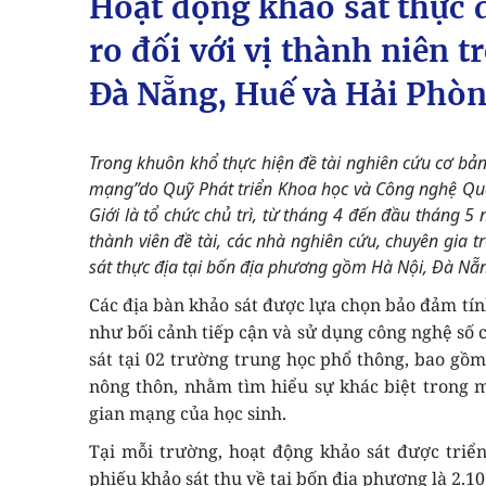
Hoạt động khảo sát thực đ
ro đối với vị thành niên 
Đà Nẵng, Huế và Hải Phò
Trong khuôn khổ thực hiện đề tài nghiên cứu cơ bản“
mạng”do Quỹ Phát triển Khoa học và Công nghệ Quốc
Giới là tổ chức chủ trì, từ tháng 4 đến đầu tháng 
thành viên đề tài, các nhà nghiên cứu, chuyên gia t
sát thực địa tại bốn địa phương gồm Hà Nội, Đà Nẵ
Các địa bàn khảo sát được lựa chọn bảo đảm tính
như bối cảnh tiếp cận và sử dụng công nghệ số 
sát tại 02 trường trung học phổ thông, bao gồ
nông thôn, nhằm tìm hiểu sự khác biệt trong m
gian mạng của học sinh.
Tại mỗi trường, hoạt động khảo sát được triển 
phiếu khảo sát thu về tại
bốn
địa phương
là 2.1