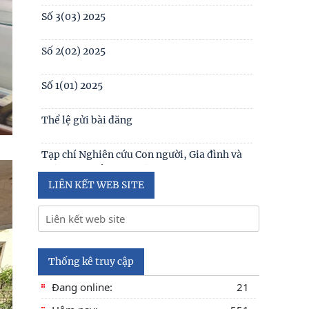
Tạp chí Nghiên cứu Con người, Gia đình và
Giới đạt chuẩn Tạp chí khoa học Việt Nam
năm 2026
Số 1 -2026
Nội hàm của quyền con người được sống
trong môi trường trong lành, bền vững (Lê
Hồng Hạnh
LIÊN KẾT WEB SITE
Thống kê truy cập
Đang online:
21