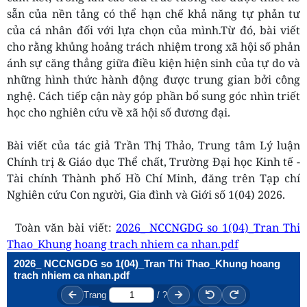
s
ẵ
n c
ủ
a n
ề
n t
ả
ng có th
ể
h
ạ
n ch
ế
kh
ả năng tự
ph
ản tư
của cá nhân đố
i v
ớ
i l
ự
a ch
ọ
n c
ủ
a mình.
T
ừ đó, bài viế
t
cho r
ằ
ng kh
ủ
ng ho
ả
ng trách nhi
ệ
m trong xã h
ộ
i s
ố
ph
ả
n
ánh s
ự căng
th
ẳ
ng gi
ữa điề
u ki
ệ
n hi
ệ
n sinh c
ủ
a t
ự
do và
nh
ữ
ng hình th
ức hành động đượ
c trung gian b
ở
i công
ngh
ệ
. Cách ti
ế
p c
ậ
n này góp ph
ầ
n b
ổ
sung góc nhìn tri
ế
t
h
ọ
c cho nghiên c
ứ
u v
ề
xã h
ộ
i s
ố đương đạ
i.
Bài viết của tác giả Trần Thị Thảo,
Trung tâm Lý lu
ậ
n
Chính tr
ị
& Giáo d
ụ
c Th
ể
ch
ất, Trường Đạ
i h
ọ
c Kinh t
ế
-
Tài chính Thành ph
ố
H
ồ
Chí Minh,
đăng trên Tạp chí
Nghiên cứu Con người, Gia đình và Giới số 1(04) 2026.
Toàn văn bài viết:
2026_ NCCNGDG so 1(04)_Tran Thi
Thao_Khung hoang trach nhiem ca nhan.pdf