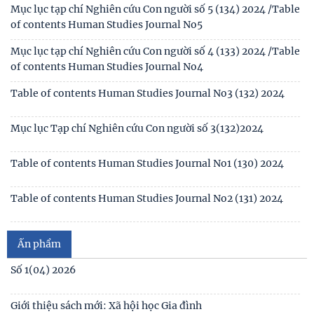
Thư mời viết bài hội thảo khoa học thường niên về nghiên
cứu con người “NÂNG CAO CHẤT LƯỢNG CUỘC
Tạp chí
Thông báo triệu tập thí sinh đủ điều kiện, tiêu chuẩn, tham
gia sát hạch trình độ hiểu biết chung
Mục lục tạp chí Nghiên cứu Con người số 6 (135) 2024/Table
of contents Human Studies Journal No6
Thông báo kết quả kiểm tra điều kiện, tiêu chuẩn, văn
bằng, chứng chỉ đối với thí sinh đăng ký dự
Mục lục tạp chí Nghiên cứu Con người số 5 (134) 2024 /Table
of contents Human Studies Journal No5
Thông báo 2773/TB-KHXH về Kết quả kiểm tra điều kiện,
tiêu chuẩn, văn bằng, chứng chỉ đối với thí
Mục lục tạp chí Nghiên cứu Con người số 4 (133) 2024 /Table
of contents Human Studies Journal No4
Table of contents Human Studies Journal No3 (132) 2024
Mục lục Tạp chí Nghiên cứu Con người số 3(132)2024
Table of contents Human Studies Journal No1 (130) 2024