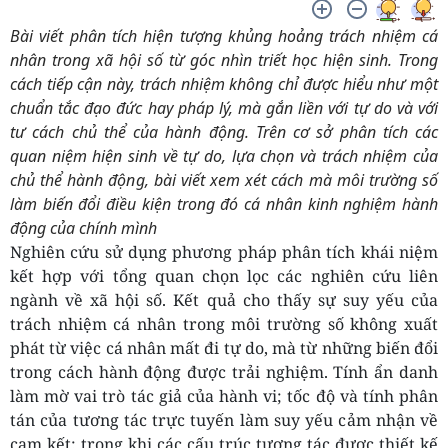
Bài viết phân tích hiện tượng khủng hoảng trách nhiệm cá
nhân trong xã hội số từ góc nhìn triết học hiện sinh. Trong
cách tiếp cận này, trách nhiệm không chỉ được hiểu như một
chuẩn tắc đạo đức hay pháp lý, mà gắn liền với tự do và với
tư cách chủ thể của hành động. Trên cơ sở phân tích các
quan niệm hiện sinh về tự do, lựa chọn và trách nhiệm của
chủ thể hành động, bài viết xem xét cách mà môi trường số
làm biến đổi điều kiện trong đó cá nhân kinh nghiệm hành
động của chính mình
Nghiên c
ứ
u s
ử
d
ụng phương pháp phân tích khái niệ
m
k
ế
t h
ợ
p v
ớ
i t
ổ
ng quan ch
ọ
n l
ọ
c các nghiên c
ứ
u liên
ngành v
ề
xã h
ộ
i s
ố
. K
ế
t qu
ả
cho th
ấ
y s
ự
suy y
ế
u c
ủ
a
trách nhi
ệm cá nhân trong môi trườ
ng s
ố
không xu
ấ
t
phát t
ừ
vi
ệ
c cá nhân m
ất đi tự
do, mà t
ừ
nh
ữ
ng bi
ến đổi
trong cách hành động đượ
c tr
ả
i nghi
ệ
m. Tính
ẩ
n danh
làm m
ờ
vai trò tác gi
ả
c
ủ
a hành vi; t
ốc độ
và tính phân
tán c
ủa tương tác trự
c tuy
ế
n làm suy y
ế
u c
ả
m nh
ậ
n v
ề
cam k
ế
t; trong khi các c
ấu trúc tương tác đượ
c thi
ế
t k
ế