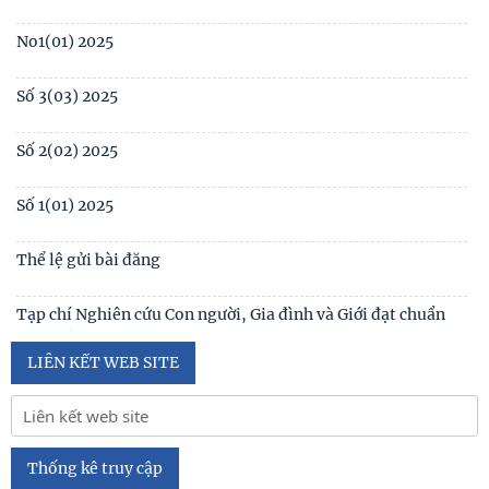
Table of contents Human Studies Journal No2 (131) 2024
Mục lục Tạp chí Nghiên cứu Con người số 2(131) năm 2024
Ấn phẩm
Mục lục Tạp chí Nghiên cứu Con người số 1(130) năm 2024
Số 1(04) 2026
Table of contents Human Studies Journal No. 5 (128) (2023)
Giới thiệu sách mới: Xã hội học Gia đình
No1(01) 2025
Số 3(03) 2025
Số 2(02) 2025
Số 1(01) 2025
Thể lệ gửi bài đăng