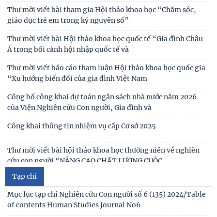
Bản tin Đài Truyền hình Hà Nội: Lễ Khai mạc trưng bày
"Kết nối truyền thống - Vững bước tương lai"
Người cao tuổi trong ba luận điểm lớn của Đảng
Thông báo
Thái độ của học sinh trung học phổ thông ở Hà Nội với vấn
đề bắt nạt trực tuyến
Thư cảm ơn
Viện Hàn lâm Khoa học xã hội Việt Nam và Học viện Chính
Thư mời viết bài tham gia Hội thảo khoa học “Chăm sóc,
trị và Hành chính quốc gia Lào ký Thỏa
giáo dục trẻ em trong kỷ nguyên số”
Chủ tịch Viện Hàn lâm Khoa học xã hội Việt Nam thăm và
Thư mời viết bài Hội thảo khoa học quốc tế “Gia đình Châu
làm việc tại Viện Khoa học Kinh tế và Xã hội
Á trong bối cảnh hội nhập quốc tế và
Thư mời viết báo cáo tham luận Hội thảo khoa học quốc gia
“Xu hướng biến đổi của gia đình Việt Nam
Công bố công khai dự toán ngân sách nhà nước năm 2026
của Viện Nghiên cứu Con người, Gia đình và
Công khai thông tin nhiệm vụ cấp Cơ sở 2025