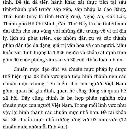
tính. Đề tài đã
tiến hành khảo sát thực tiễn tại sáu
tỉnh/thành phố trước sắp xếp, sáp nhập là Cao Bằng,
Thái Bình (nay là tỉnh Hưng Yên), Nghệ An, Đắk Lắk,
Thành phố Hồ Chí Minh, Cần Thơ. Đây là các tỉnh/thành
đại diện cho sáu vùng với những đặc trưng về vị trí địa
lý, lịch sử phát triển, các nhóm dân cư và các thành
phần dân tộc đa dạng, giá trị văn hóa và con người. Mẫu
khảo sát định lượng là 1.826 người và khảo sát định tính
gồm
90 cuộc phỏng vấn sâu và 30 cuộc thảo luận nhóm.
Chuẩn mực đạo đức và chuẩn mực pháp lý được
thể hiện qua 03 lĩnh vực giao tiếp hình thành nên các
chuẩn mực chung tiêu biểu cho con người Việt Nam
gồm: quan hệ gia đình, quan hệ cộng đồng và quan hệ
xã hội. Đây cũng chính là ba hợp phần nghiên cứu
chuẩn mực con người Việt Nam. Trong mỗi lĩnh vực như
vậy lại hình thành các chuẩn mực nhỏ hơn. Đề tài khảo
sát 36 chuẩn mực nhỏ tương ứng với 03 lĩnh vực (12
chuẩn mực nhỏ/mỗi lĩnh vực).