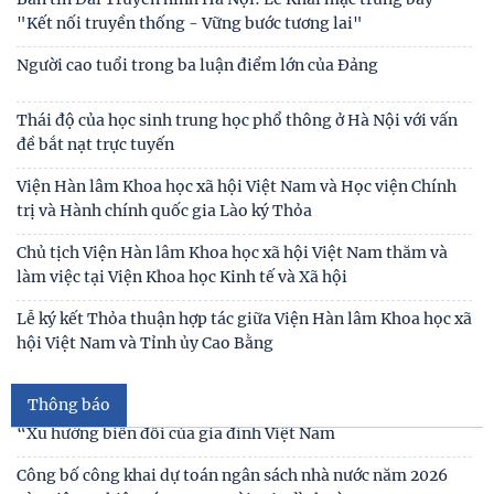
"Kết nối truyền thống - Vững bước tương lai"
Người cao tuổi trong ba luận điểm lớn của Đảng
Thái độ của học sinh trung học phổ thông ở Hà Nội với vấn
đề bắt nạt trực tuyến
Viện Hàn lâm Khoa học xã hội Việt Nam và Học viện Chính
trị và Hành chính quốc gia Lào ký Thỏa
Thư cảm ơn
Chủ tịch Viện Hàn lâm Khoa học xã hội Việt Nam thăm và
làm việc tại Viện Khoa học Kinh tế và Xã hội
Thư mời viết bài tham gia Hội thảo khoa học “Chăm sóc,
giáo dục trẻ em trong kỷ nguyên số”
Lễ ký kết Thỏa thuận hợp tác giữa Viện Hàn lâm Khoa học xã
hội Việt Nam và Tỉnh ủy Cao Bằng
Thư mời viết bài Hội thảo khoa học quốc tế “Gia đình Châu
Á trong bối cảnh hội nhập quốc tế và
Thông báo
Thư mời viết báo cáo tham luận Hội thảo khoa học quốc gia
“Xu hướng biến đổi của gia đình Việt Nam
Công bố công khai dự toán ngân sách nhà nước năm 2026