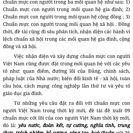
c
huẩn mực con người trong ba mối quan hệ như sau: 1)
Chuẩn mực con người trong mối quan hệ gia đình
; 2)
Chuẩn mực con người trong mối quan hệ cộng đồng
; 3)
Chuẩn mực con người trong mối quan hệ xã hội
. Đồng
thờ
i, đề tài cũng đi sâu phân tích, nhận diện các hành vi
lệch chuẩn xã hội
trong các mối quan hệ gia đình, cộng
đồng và xã hội.
Việc nhận diện và
xây dựng
chuẩn mực con người
Việt Nam cũng được đặt trong mối quan hệ với các yếu
tố như: quan điểm, đường lối của Đảng, chính sách,
pháp luật của Nhà nước; biến đổi kinh tế - xã hội, toàn
cầu hóa, cách mạng công nghiệp lần thứ tư và yếu tố
giáo dục gia đình.
Từ những yêu cầu đặt ra đối với chuẩn mực con
người Việt Nam trong thời kỳ mới, đ
ề tài đề xuất 09
chuẩn mực cốt lõi của con người Việt Nam thời kỳ mới,
đó là:
yêu nước, đoàn kết, tự cường, nghĩa tình, trung
thực, trách nhiệm, kỷ cương, sáng tạo, hoà thuận
với 36