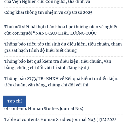
của Viện Nghiên cứu Con người, Gia đình và
Công khai thông tin nhiệm vụ cấp Cơ sở 2025
Thư mời viết bài hội thảo khoa học thường niên về nghiên
cứu con người “NÂNG CAO CHẤT LƯỢNG CUỘC
Thông báo triệu tập thí sinh đủ điều kiện, tiêu chuẩn, tham
gia sát hạch trình độ hiểu biết chung
Thông báo kết quả kiểm tra điều kiện, tiêu chuẩn, văn
bằng, chứng chỉ đối với thí sinh đăng ký dự
Mục lục tạp chí Nghiên cứu Con người số 6 (135) 2024/Table
of contents Human Studies Journal No6
Thông báo 2773/TB-KHXH về Kết quả kiểm tra điều kiện,
tiêu chuẩn, văn bằng, chứng chỉ đối với thí
Mục lục tạp chí Nghiên cứu Con người số 5 (134) 2024 /Table
of contents Human Studies Journal No5
Tạp chí
Mục lục tạp chí Nghiên cứu Con người số 4 (133) 2024 /Table
of contents Human Studies Journal No4
Table of contents Human Studies Journal No3 (132) 2024